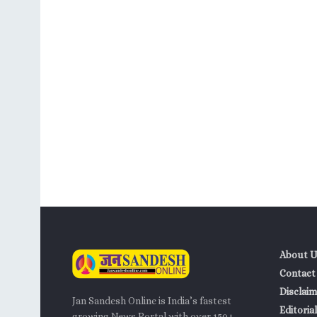
About U
Contact
Disclaim
Jan Sandesh Online is India’s fastest
Editorial
growing News Portal with over 150+