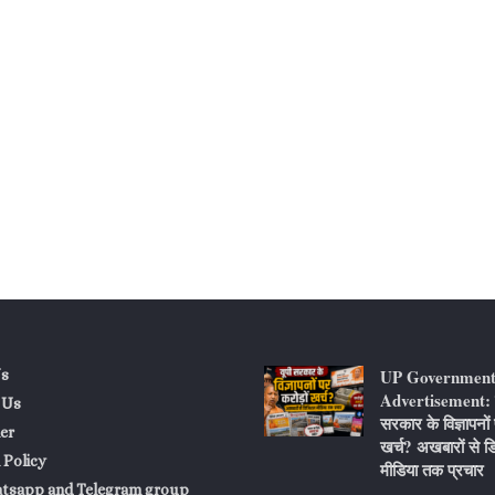
UP Governmen
s
Advertisement: य
 Us
सरकार के विज्ञापनों 
er
खर्च? अखबारों से 
 Policy
मीडिया तक प्रचार
atsapp and Telegram group