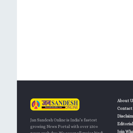
About U
Contact
Disclaim
Jan Sandesh Online is India’s fastest
Editorial
growing News Portal with over 150+
Join Wh
news each day. We cover all major hindi