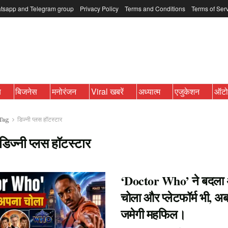
tsapp and Telegram group
Privacy Policy
Terms and Conditions
Terms of Ser
ब
बिजनेस
मनोरंजन
Viral खबरें
अध्यात्म
एजुकेशन
ऑट
Tag
डिज्नी प्लस हॉटस्टार
डिज्नी प्लस हॉटस्टार
‘Doctor Who’ ने बदला
चोला और प्लेटफॉर्म भी, अब
जमेगी महफिल।