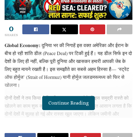
0
SHARES
Global Economy:
दुनिया भर की निगाहें इस वक्त अमेरिका और ईरान के
बीच हो रही शांति डील (Peace Deal) पर टिकी हुई हैं। यह डील सिर्फ इन दो
देशों के लिए ही नहीं, बल्कि पूरी दुनिया और खासकर हमारी आपकी जेब के
लिए बहुत मायने रखती है। इस समझौते का सबसे अहम हिस्सा है— ‘स्ट्रेट
ऑफ होर्मुज’ (Strait of Hormuz) यानी होर्मुज जलडमरूमध्य को फिर से
खोलना।
दोनों देशों ने तय किया है कि डील पर हस्ताक्षर होते ही इस समुद्री रास्ते को
Continue Reading
खोलने का काम शुरू कर दिया जाएगा। सुनने में यह बहुत आसान लगता है कि
दोनों देशों में सुलह हो गई और रास्ता खुल जाएगा। लेकिन जमीनी और
‘समुद्री’ हकीकत इससे बिल्कुल अलग है। जानकारों का कहना है कि इस
रास्ते को पूरी तरह से खोलने में कम से कम 30 दिन से लेकर 6 महीने तक का