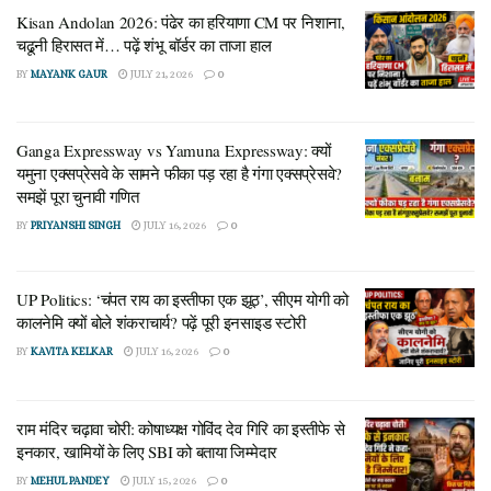
Kisan Andolan 2026: पंढेर का हरियाणा CM पर निशाना,
राज्यसभा की एक सीट जीतने के लिए 28 विधायकों के वोट की जरूरत थी।
चढूनी हिरासत में… पढ़ें शंभू बॉर्डर का ताजा हाल
चूंकि इंडिया गठबंधन के पास 56 विधायक थे, इसलिए यह तय माना जा रहा
BY
MAYANK GAUR
JULY 21, 2026
0
था कि वे आसानी से दोनों सीटें जीत लेंगे। लेकिन जब वोटिंग हुई, तो सारा
गणित ही पलट गया:
Ganga Expressway vs Yamuna Expressway: क्यों
जेएमएम को मिले 30 वोट:
जेएमएम के उम्मीदवार बैद्यनाथ राम को जीत
यमुना एक्सप्रेसवे के सामने फीका पड़ रहा है गंगा एक्सप्रेसवे?
के लिए 28 वोट चाहिए थे, लेकिन उन्हें 30 वोट मिले (यानी 2 वोट
समझें पूरा चुनावी गणित
ज्यादा)।
BY
PRIYANSHI SINGH
JULY 16, 2026
0
कांग्रेस को मिले सिर्फ 20 वोट:
कांग्रेस के उम्मीदवार को 28 वोट
चाहिए थे, लेकिन उन्हें केवल 20 वोट ही मिल पाए। इसके अलावा 3
UP Politics: ‘चंपत राय का इस्तीफा एक झूठ’, सीएम योगी को
वोट निरस्त (Cancel) हो गए।
कालनेमि क्यों बोले शंकराचार्य? पढ़ें पूरी इनसाइड स्टोरी
BY
KAVITA KELKAR
JULY 16, 2026
0
नतीजा यह हुआ कि बहुमत होने के बावजूद कांग्रेस हार गई और एनडीए
(NDA) समर्थित निर्दलीय उम्मीदवार परिमल नाथवानी चुनाव जीत गए।
राम मंदिर चढ़ावा चोरी: कोषाध्यक्ष गोविंद देव गिरि का इस्तीफे से
कांग्रेस के लिए यह हार किसी बड़े सदमे और धोखे से कम नहीं थी।
इनकार, खामियों के लिए SBI को बताया जिम्मेदार
अपनों में ही सिर फुटौव्वल: हार का ठीकरा किसके सिर?
BY
MEHUL PANDEY
JULY 15, 2026
0