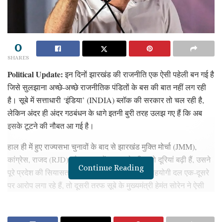
0
SHARES
Political Update:
इन दिनों झारखंड की राजनीति एक ऐसी पहेली बन गई है
जिसे सुलझाना अच्छे-अच्छे राजनीतिक पंडितों के बस की बात नहीं लग रही
है। सूबे में सत्ताधारी ‘इंडिया’ (INDIA) ब्लॉक की सरकार तो चल रही है,
लेकिन अंदर ही अंदर गठबंधन के धागे इतनी बुरी तरह उलझ गए हैं कि अब
इसके टूटने की नौबत आ गई है।
हाल ही में हुए राज्यसभा चुनावों के बाद से झारखंड मुक्ति मोर्चा (JMM),
कांग्रेस, राजद (RJD) और वाम दलों (Left) के बीच जो दूरियां बढ़ी हैं, उसने
Continue Reading
पूरे प्रदेश की सियासत को गरमा दिया है। एक तरफ सहयोगी दल एक-दूसरे
पर आरोप लगा रहे हैं, तो दूसरी तरफ सूबे के मुख्यमंत्री हेमंत सोरेन ने ऐसी
खामोशी ओढ़ ली है, जिसने सभी को बेचैन कर दिया है। आइए, एक दोस्त की
तरह बिल्कुल आसान भाषा में समझते हैं कि राज्यसभा चुनाव में ऐसा क्या हुआ