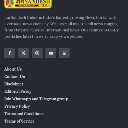
जेएमएम में शामिल हो जाते हैं, तो हेमंत सोरेन अकेले दम पर बहुमत हासिल कर
लेंगे।
Jan Sandesh Online is India’s fastest growing News Portal with
बिहार और असम के चुनावों से जो ‘इंडिया’ ब्लॉक में तल्खी शुरू हुई थी, वह
over 150+ news each day. We cover all major hindi news ranging
राज्यसभा चुनावों में खुलकर सामने आ गई है। झारखंड की राजनीति फिलहाल
from National news to International news. Our team constantly
एक दोराहे पर खड़ी है। बीजेपी तमाशबीन बनकर इस पूरे ‘खेले’ के मजे ले रही
publishes latest news to keep you updated.
है। आने वाले कुछ ही दिनों में यह साफ हो जाएगा कि राज्य में कांग्रेस-जेएमएम
का साथ बना रहता है या फिर सूबे की जनता को एक नए राजनीतिक गठबंधन
वाली सरकार देखने को मिलेगी।
About Us
Contact Us
Disclaimer
Editorial Policy
Join Whatsapp and Telegram group
Privacy Policy
Terms and Conditions
Terms of Service