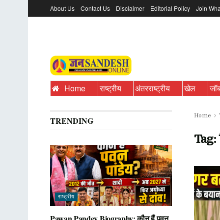
About Us
Contact Us
Disclaimer
Editorial Policy
Join Wha
Home
राष्ट्रीय
अंतरराष्ट्रीय
खेल
जॉ
Home
TRENDING
Tag:
राष्ट्रीय
Pawan Pandey Biography: कौन हैं पवन