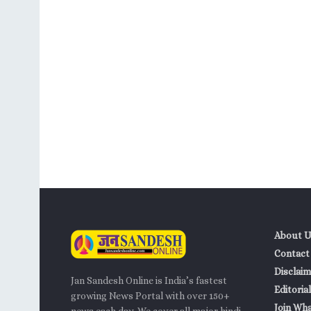
About U
Contact
Disclaim
Jan Sandesh Online is India’s fastest
Editorial
growing News Portal with over 150+
Join Wh
news each day. We cover all major hindi