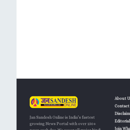
About U
Contact
Disclaim
Jan Sandesh Online is India’s fastest
Editorial
growing News Portal with over 150+
Join Wh
news each day. We cover all major hindi