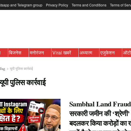
tsapp and Telegram group
Privacy Policy
Terms and Conditions
Terms of Ser
ब
बिजनेस
मनोरंजन
Viral खबरें
अध्यात्म
एजुकेशन
ऑट
Tag
यूपी पुलिस कार्रवाई
यूपी पुलिस कार्रवाई
Sambhal Land Fraud
सरकारी जमीन की ‘श्रेणी’
बदलकर किया करोड़ों का 