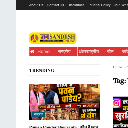
About Us
Contact Us
Disclaimer
Editorial Policy
Join Wha
Home
राष्ट्रीय
अंतरराष्ट्रीय
खेल
जॉ
Home
TRENDING
Tag:
राष्ट्रीय
Pawan Pandey Biography: कौन हैं पवन