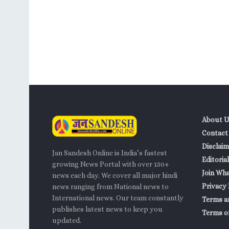
About U
Contact
Disclaim
Jan Sandesh Online is India’s fastest
Editorial
growing News Portal with over 150+
Join Wh
news each day. We cover all major hindi
Privacy 
news ranging from National news to
International news. Our team constantly
Terms a
publishes latest news to keep you
Terms of
updated.