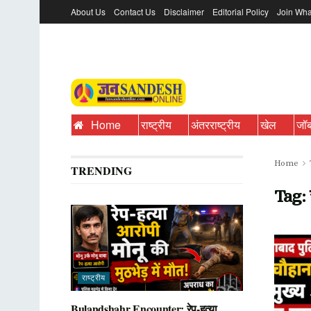
About Us
Contact Us
Disclaimer
Editorial Policy
Join Wha
Home
राष्ट्रीय
अंतरराष्ट्रीय
खेल
जॉ
Home
TRENDING
Tag:
राष्ट्रीय
Bulandshahr Encounter: रेप-हत्या