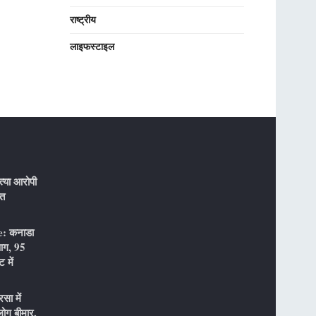
राष्ट्रीय
लाइफस्टाइल
्या आरोपी
ौत
: कनाडा
 आग, 95
 में
ा में
ोग बीमार,