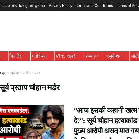
tsapp and Telegram group
Privacy Policy
Terms and Conditions
Terms of Ser
ब
बिजनेस
मनोरंजन
Viral खबरें
अध्यात्म
एजुकेशन
ऑट
Tag
सूर्य प्रताप चौहान मर्डर
सूर्य प्रताप चौहान मर्डर
“आज इसकी कहानी खत्म
दे!”: सूर्य चौहान हत्याकांड
मुख्य आरोपी असद मारा गया