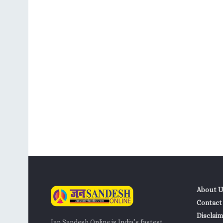
About U
Contact
Disclaim
Jan Sandesh Online is India’s fastest