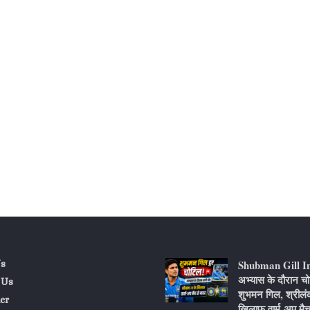
Shubman Gill I
s
अभ्यास के दौरान चो
 Us
शुभमन गिल, श्रीलं
er
खिलाफ वार्म-अप मैच