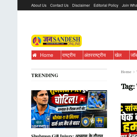
About Us
Contact Us
Disclaimer
Editorial Policy
Join Wha
Home
राष्ट्रीय
अंतरराष्ट्रीय
खेल
जॉ
Home
TRENDING
Tag:
खेल
Shubman Gill Injury: अभ्यास के दौरान