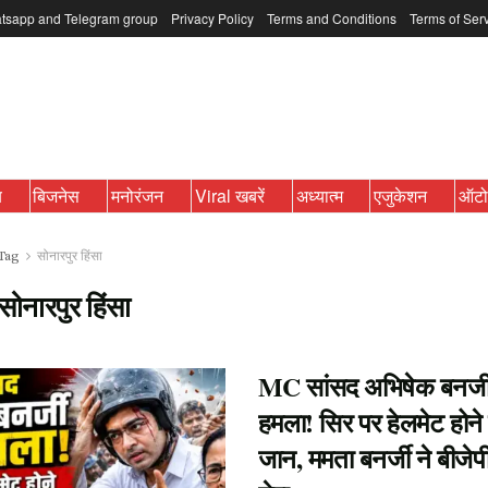
tsapp and Telegram group
Privacy Policy
Terms and Conditions
Terms of Ser
ब
बिजनेस
मनोरंजन
Viral खबरें
अध्यात्म
एजुकेशन
ऑट
Tag
सोनारपुर हिंसा
सोनारपुर हिंसा
MC सांसद अभिषेक बनर्ज
हमला! सिर पर हेलमेट होने
जान, ममता बनर्जी ने बीजेप