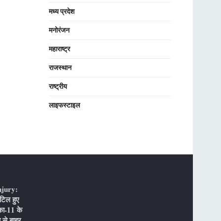
मध्य प्रदेश
मनोरंजन
महाराष्ट्र
राजस्थान
राष्ट्रीय
लाइफस्टाइल
njury:
टिल हुए
का-11 के
 से बाहर