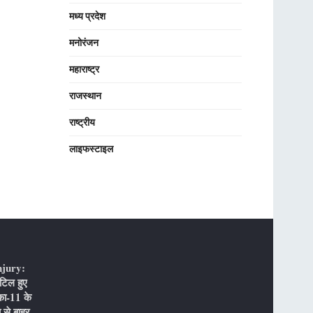
मध्य प्रदेश
मनोरंजन
महाराष्ट्र
राजस्थान
राष्ट्रीय
लाइफस्टाइल
njury:
टिल हुए
का-11 के
 से बाहर