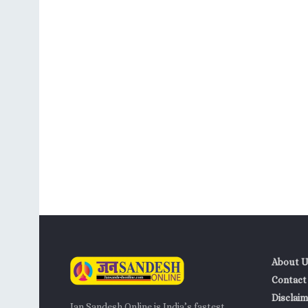
About U
Contact
Disclaim
Jan Sandesh Online is India’s fastest