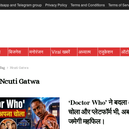
tsapp and Telegram group
Privacy Policy
Terms and Conditions
Terms of Ser
ब
बिजनेस
मनोरंजन
Viral खबरें
अध्यात्म
एजुकेशन
ऑट
Tag
Ncuti Gatwa
Ncuti Gatwa
‘Doctor Who’ ने बदला
चोला और प्लेटफॉर्म भी, अब
जमेगी महफिल।