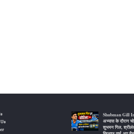
Shubman Gill I
s
अभ्यास के दौरान चो
 Us
शुभमन गिल, श्रीलं
er
खिलाफ वार्म-अप मैच