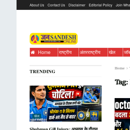
About Us
Contact Us
Disclaimer
Editorial Policy
Join Wha
Home
राष्ट्रीय
अंतरराष्ट्रीय
खेल
जॉ
Home
TRENDING
Tag:
खेल
Shubman Gill Injury: अभ्यास के दौरान