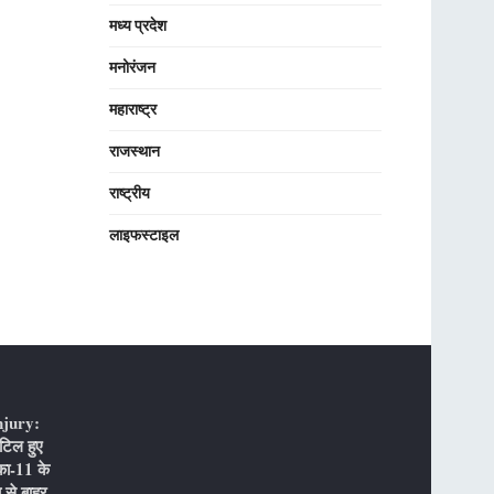
मध्य प्रदेश
मनोरंजन
महाराष्ट्र
राजस्थान
राष्ट्रीय
लाइफस्टाइल
njury:
टिल हुए
का-11 के
 से बाहर