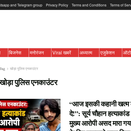
tsapp and Telegram group
Privacy Policy
Terms and Conditions
Terms of Ser
ब
बिजनेस
मनोरंजन
Viral खबरें
अध्यात्म
एजुकेशन
ऑट
Tag
खोड़ा पुलिस एनकाउंटर
खोड़ा पुलिस एनकाउंटर
“आज इसकी कहानी खत्म
दे!”: सूर्य चौहान हत्याकांड
मुख्य आरोपी असद मारा गया