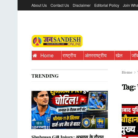
About Us
Contact Us
Disclaimer
Editorial Policy
Join Wha
Home
राष्ट्रीय
अंतरराष्ट्रीय
खेल
जॉ
Home
TRENDING
Tag:
खेल
Shubman Gill Injury: अभ्यास के दौरान