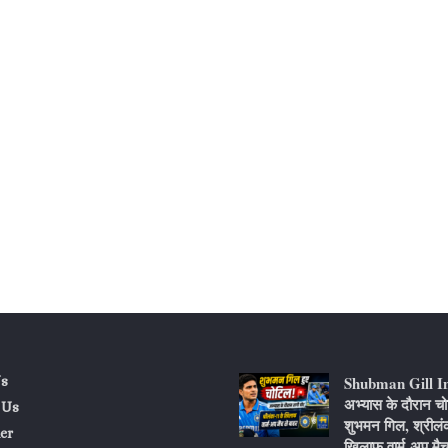
Shubman Gill I
s
अभ्यास के दौरान चो
 Us
शुभमन गिल, श्रीलं
er
खिलाफ वार्म-अप मैच