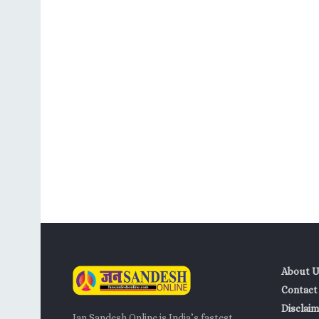
About U
Contact
Disclaim
Jan Sandesh Online is India’s fastest