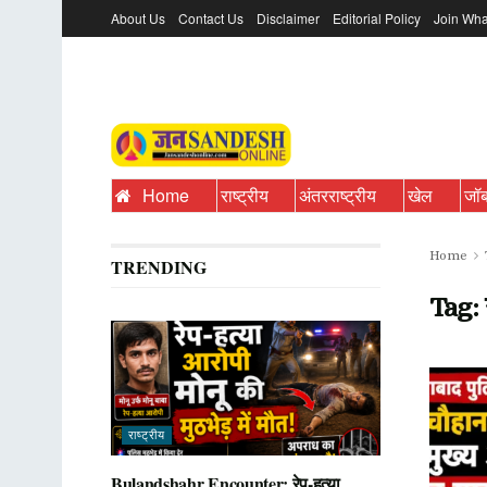
About Us
Contact Us
Disclaimer
Editorial Policy
Join Wha
Home
राष्ट्रीय
अंतरराष्ट्रीय
खेल
जॉ
Home
TRENDING
Tag:
राष्ट्रीय
Bulandshahr Encounter: रेप-हत्या