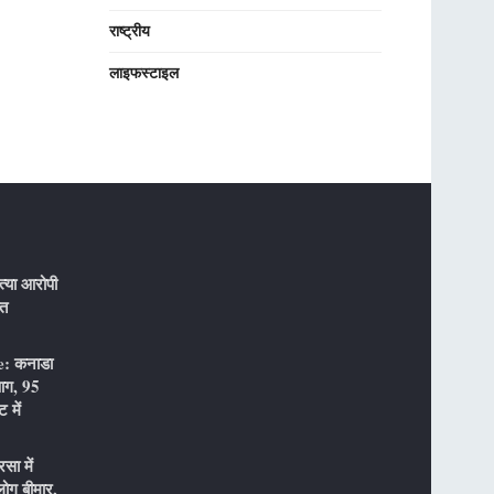
राष्ट्रीय
लाइफस्टाइल
्या आरोपी
ौत
: कनाडा
 आग, 95
 में
ा में
ोग बीमार,