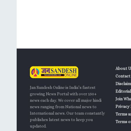
About U
Contact
Disclaim
Jan Sandesh Online is India’s fastest
Editorial
growing News Portal with over 150+
Join Wh
news each day. We cover all major hindi
Privacy 
news ranging from National news to
International news. Our team constantly
Terms a
publishes latest news to keep you
Terms of
updated.