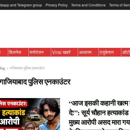
tsapp and Telegram group
Privacy Policy
Terms and Conditions
Terms of Ser
ब
बिजनेस
मनोरंजन
Viral खबरें
अध्यात्म
एजुकेशन
ऑट
Tag
गाजियाबाद पुलिस एनकाउंटर
गाजियाबाद पुलिस एनकाउंटर
“आज इसकी कहानी खत्म
दे!”: सूर्य चौहान हत्याकांड
मुख्य आरोपी असद मारा गया