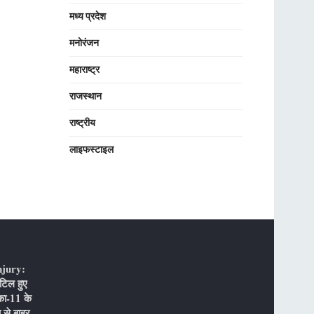
मध्य प्रदेश
मनोरंजन
महाराष्ट्र
राजस्थान
राष्ट्रीय
लाइफस्टाइल
njury:
टिल हुए
का-11 के
 से बाहर