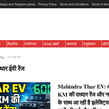
tsapp and Telegram group
Privacy Policy
Terms and Conditions
Terms of Ser
ब
बिजनेस
मनोरंजन
Viral खबरें
अध्यात्म
एजुकेशन
ऑट
Tag
थार ईवी रेंज
थार ईवी रेंज
Mahindra Thar EV: 
KM की दमदार रेंज और न
के साथ आ रही है इलेक्ट्र