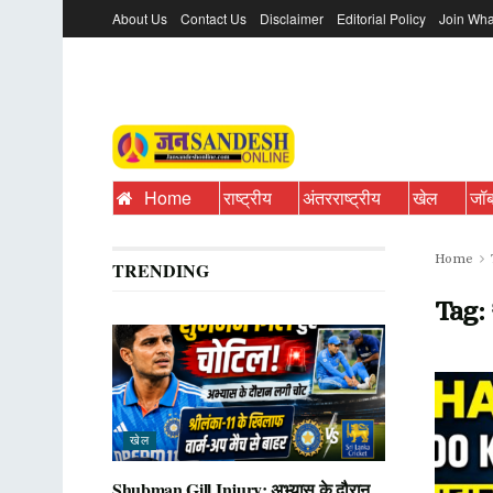
About Us
Contact Us
Disclaimer
Editorial Policy
Join Wha
Home
राष्ट्रीय
अंतरराष्ट्रीय
खेल
जॉ
Home
TRENDING
Tag:
खेल
Shubman Gill Injury: अभ्यास के दौरान