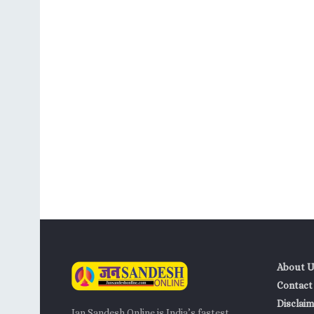
About U
Contact
Disclaim
Jan Sandesh Online is India’s fastest