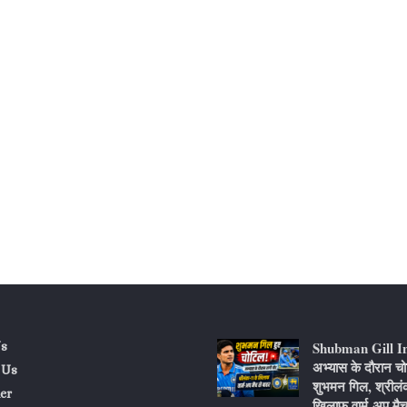
Shubman Gill I
s
अभ्यास के दौरान चो
 Us
शुभमन गिल, श्रीलं
er
खिलाफ वार्म-अप मैच