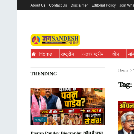
About Us
Contact Us
Disclaimer
Editorial Policy
Join Wha
Home
राष्ट्रीय
अंतरराष्ट्रीय
खेल
जॉ
Home
TRENDING
Tag:
राष्ट्रीय
Pawan Pandey Biography: कौन हैं पवन