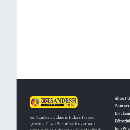
About U
Contact
Disclaim
Jan Sandesh Online is India’s fastest
Editorial
growing News Portal with over 150+
Join Wh
news each day. We cover all major hindi