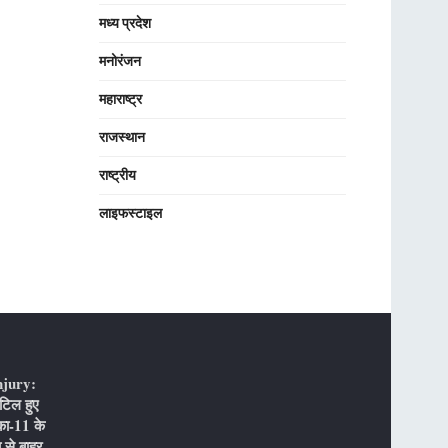
मध्य प्रदेश
मनोरंजन
महाराष्ट्र
राजस्थान
राष्ट्रीय
लाइफस्टाइल
njury:
टिल हुए
का-11 के
 से बाहर