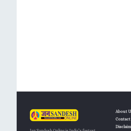
About U
Contact
Disclaim
Jan Sandesh Online is India’s fastest