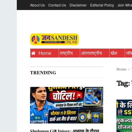
About Us
Contact Us
Disclaimer
Editorial Policy
Join Wha
Home
राष्ट्रीय
अंतरराष्ट्रीय
खेल
जॉ
Home
TRENDING
Tag:
खेल
Shubman Gill Injury: अभ्यास के दौरान