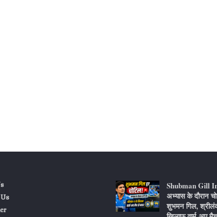
Shubman Gill I
s
अभ्यास के दौरान चो
 Us
शुभमन गिल, श्रीलं
er
खिलाफ वार्म-अप मैच