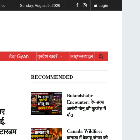
vice
Sunday, August 9, 2026
Login
ो
टेक Gyan
प्रदेश खबरें
लाइफस्टाइल
RECOMMENDED
Bulandshahr
Encounter: रेप-हत्या
आरोपी मोनू की मुठभेड़ में
नए
मौत
ाई,
्टारडम
Canada Wildfire:
कनाडा में बेकाबू जंगल की