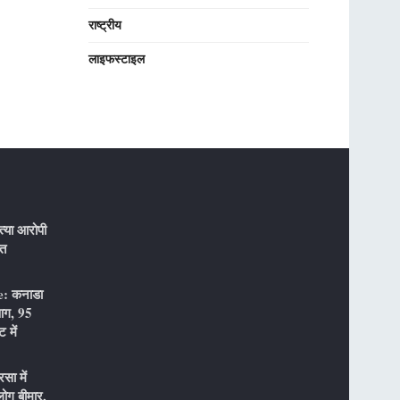
राष्ट्रीय
लाइफस्टाइल
्या आरोपी
ौत
: कनाडा
 आग, 95
 में
ा में
ोग बीमार,