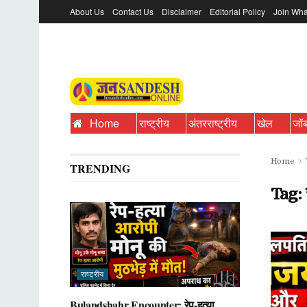
About Us
Contact Us
Disclaimer
Editorial Policy
Join Wha
Home
राष्ट्रीय
अंतरराष्ट्रीय
खेल
जॉ
Home
TRENDING
Tag:
राष्ट्रीय
Bulandshahr Encounter: रेप-हत्या