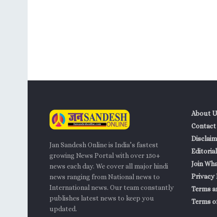
About U
Contact
Disclaim
Jan Sandesh Online is India’s fastest
Editorial
growing News Portal with over 150+
Join Wh
news each day. We cover all major hindi
Privacy 
news ranging from National news to
International news. Our team constantly
Terms a
publishes latest news to keep you
Terms of
updated.