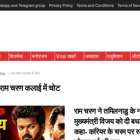
tsapp and Telegram group
Privacy Policy
Terms and Conditions
Terms of Ser
ब
बिजनेस
मनोरंजन
Viral खबरें
अध्यात्म
एजुकेशन
ऑट
Tag
राम चरण कलाई में चोट
राम चरण कलाई में चोट
राम चरण ने तमिलनाडु के 
मुख्यमंत्री विजय को दी बध
कहा- करियर के चरम पर स