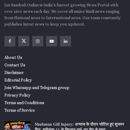
A2: एथेनॉल वातावरण से नमी बहुत आसानी से सोखता है, जिससे पानी और
Jan Sandesh Online is India’s fastest growing News Portal with
over 150+ news each day. We cover all major hindi news ranging
एथेनॉल अलग होकर फ्यूल टैंक के नीचे जमा हो जाते हैं (फेज़ सेपरेशन)। इस
from National news to International news. Our team constantly
नमी और इंजन में जंग लगने के तकनीकी जोखिम के कारण भूटान ने भारतीय
publishes latest news to keep you updated.
तेल कंपनियों के ई-20 ईंधन को लेने से इनकार कर दिया था।
Q3: एथेनॉल पेट्रोल से सस्ता होने के बावजूद भारत में ई-20 ईंधन की कीमत
सामान्य पेट्रोल के बराबर क्यों है?
A3: तेल विपणन कंपनियां एथेनॉल को करीब 58 से 72 रुपये प्रति लीटर में
About Us
खरीदती हैं, जो पेट्रोल की खुदरा कीमत से काफी सस्ता है। इसके बावजूद
Contact Us
सरकार ने ऐसी कोई मूल्य निर्धारण व्यवस्था स्पष्ट नहीं की है जिससे एथेनॉल
Disclaimer
की कम लागत का लाभ उपभोक्ताओं को मिल सके।
Editorial Policy
Join Whatsapp and Telegram group
Privacy Policy
Terms and Conditions
Terms of Service
Shubman Gill Injury: अभ्यास के दौरान चोटिल हुए शुभमन
गिल, श्रीलंका-11 के खिलाफ वार्म-अप मैच से बाहर