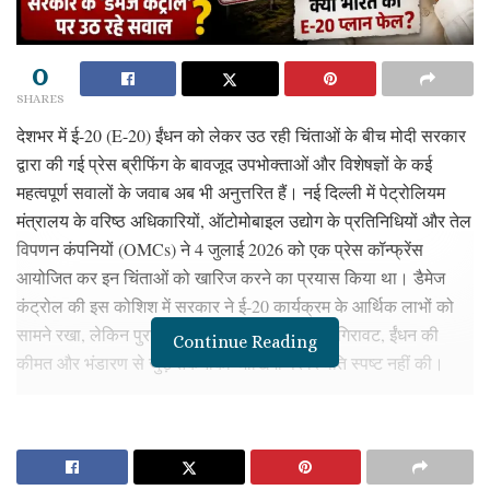
0
SHARES
देशभर में ई-20 (E-20) ईंधन को लेकर उठ रही चिंताओं के बीच मोदी सरकार
द्वारा की गई प्रेस ब्रीफिंग के बावजूद उपभोक्ताओं और विशेषज्ञों के कई
महत्वपूर्ण सवालों के जवाब अब भी अनुत्तरित हैं। नई दिल्ली में पेट्रोलियम
मंत्रालय के वरिष्ठ अधिकारियों, ऑटोमोबाइल उद्योग के प्रतिनिधियों और तेल
विपणन कंपनियों (OMCs) ने 4 जुलाई 2026 को एक प्रेस कॉन्फ्रेंस
आयोजित कर इन चिंताओं को खारिज करने का प्रयास किया था। डैमेज
कंट्रोल की इस कोशिश में सरकार ने ई-20 कार्यक्रम के आर्थिक लाभों को
सामने रखा, लेकिन पुराने वाहनों की सुरक्षा, माइलेज में गिरावट, ईंधन की
Continue Reading
कीमत और भंडारण से जुड़े तकनीकी जोखिमों पर स्थिति स्पष्ट नहीं की।
यह प्रेस ब्रीफिंग ऐसे समय में बुलाई गई जब देश के विभिन्न हिस्सों में ई-20
ईंधन के खिलाफ प्रदर्शन हो रहे हैं। सुप्रीम कोर्ट में चल रही एक सुनवाई के
दौरान यह बात भी सामने आई थी कि सरकार ने ई-20 को एक ‘प्रयोग’