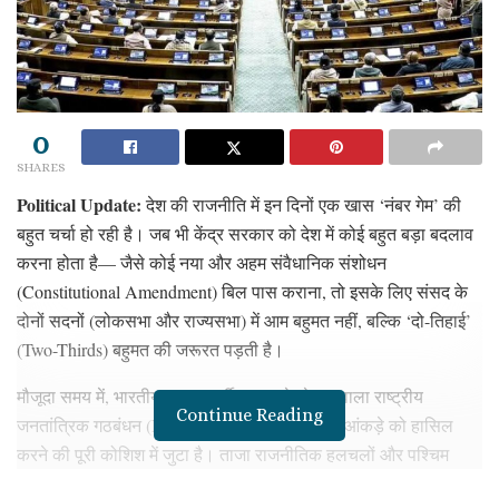
0
SHARES
Political Update:
देश की राजनीति में इन दिनों एक खास ‘नंबर गेम’ की
बहुत चर्चा हो रही है। जब भी केंद्र सरकार को देश में कोई बहुत बड़ा बदलाव
करना होता है— जैसे कोई नया और अहम संवैधानिक संशोधन
(Constitutional Amendment) बिल पास कराना, तो इसके लिए संसद के
दोनों सदनों (लोकसभा और राज्यसभा) में आम बहुमत नहीं, बल्कि ‘दो-तिहाई’
(Two-Thirds) बहुमत की जरूरत पड़ती है।
मौजूदा समय में, भारतीय जनता पार्टी (BJP) के नेतृत्व वाला राष्ट्रीय
Continue Reading
जनतांत्रिक गठबंधन (NDA) इसी दो-तिहाई के जादुई आंकड़े को हासिल
करने की पूरी कोशिश में जुटा है। ताजा राजनीतिक हलचलों और पश्चिम
बंगाल की तृणमूल कांग्रेस (TMC) में मची बगावत के बाद, समीकरण काफी