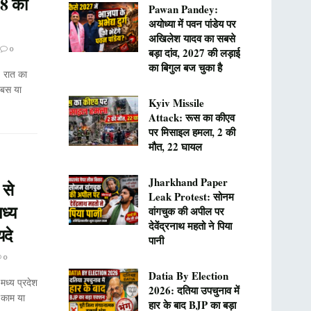
8 की
Pawan Pandey:
अयोध्या में पवन पांडेय पर
अखिलेश यादव का सबसे
0
बड़ा दांव, 2027 की लड़ाई
का बिगुल बज चुका है
 रात का
 बस या
Kyiv Missile
Attack: रूस का कीएव
पर मिसाइल हमला, 2 की
मौत, 22 घायल
Jharkhand Paper
से
Leak Protest: सोनम
ध्य
वांगचुक की अपील पर
देवेंद्रनाथ महतो ने पिया
यदे
पानी
0
Datia By Election
्य प्रदेश
2026: दतिया उपचुनाव में
 काम या
हार के बाद BJP का बड़ा