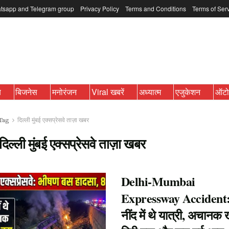
tsapp and Telegram group
Privacy Policy
Terms and Conditions
Terms of Ser
ब
बिजनेस
मनोरंजन
Viral खबरें
अध्यात्म
एजुकेशन
ऑट
Tag
दिल्ली मुंबई एक्सप्रेसवे ताज़ा खबर
दिल्ली मुंबई एक्सप्रेसवे ताज़ा खबर
Delhi-Mumbai
Expressway Accident:
नींद में थे यात्री, अचानक ख