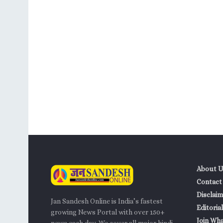
About U
Contact
Disclaim
Jan Sandesh Online is India’s fastest
Editorial
growing News Portal with over 150+
Join Wh
news each day. We cover all major hindi