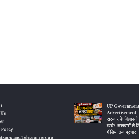
UP Governmen
s
Advertisement: य
 Us
सरकार के विज्ञापनों 
er
खर्च? अखबारों से 
 Policy
मीडिया तक प्रचार
atsapp and Telegram group