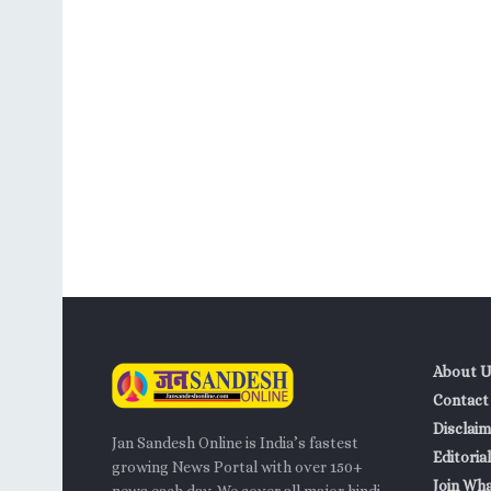
About U
Contact
Disclaim
Jan Sandesh Online is India’s fastest
Editorial
growing News Portal with over 150+
Join Wh
news each day. We cover all major hindi