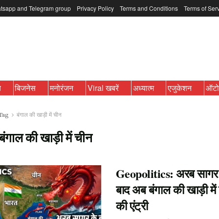
tsapp and Telegram group
Privacy Policy
Terms and Conditions
Terms of Ser
ब
बिजनेस
मनोरंजन
Viral खबरें
अध्यात्म
एजुकेशन
ऑट
Tag
बंगाल की खाड़ी में चीन
बंगाल की खाड़ी में चीन
Geopolitics: अरब सागर
बाद अब बंगाल की खाड़ी में
की एंट्री