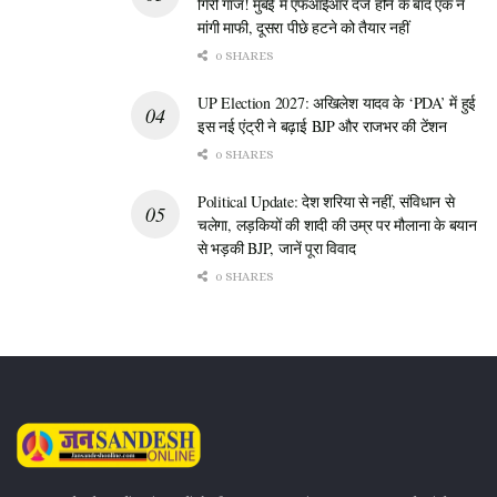
गिरी गाज! मुंबई में एफआईआर दर्ज होने के बाद एक ने
है कि भारतीय कूटनीति इस नई चुनौती से कैसे निपटती है और बंगाल की
मांगी माफी, दूसरा पीछे हटने को तैयार नहीं
खाड़ी में अपने प्रभाव को कैसे बनाए रखती है।
0 SHARES
UP Election 2027: अखिलेश यादव के ‘PDA’ में हुई
इस नई एंट्री ने बढ़ाई BJP और राजभर की टेंशन
0 SHARES
Political Update: देश शरिया से नहीं, संविधान से
चलेगा, लड़कियों की शादी की उम्र पर मौलाना के बयान
से भड़की BJP, जानें पूरा विवाद
0 SHARES