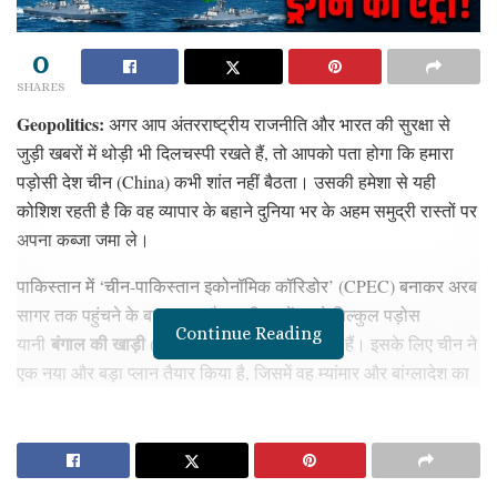
0
SHARES
Geopolitics:
अगर आप अंतरराष्ट्रीय राजनीति और भारत की सुरक्षा से
जुड़ी खबरों में थोड़ी भी दिलचस्पी रखते हैं, तो आपको पता होगा कि हमारा
पड़ोसी देश चीन (China) कभी शांत नहीं बैठता। उसकी हमेशा से यही
कोशिश रहती है कि वह व्यापार के बहाने दुनिया भर के अहम समुद्री रास्तों पर
अपना कब्जा जमा ले।
पाकिस्तान में ‘चीन-पाकिस्तान इकोनॉमिक कॉरिडोर’ (CPEC) बनाकर अरब
सागर तक पहुंचने के बाद, अब ड्रैगन की नजरें हमारे बिल्कुल पड़ोस
Continue Reading
बंगाल की खाड़ी (Bay of Bengal)
यानी
पर टिक गई हैं। इसके लिए चीन ने
एक नया और बड़ा प्लान तैयार किया है, जिसमें वह म्यांमार और बांग्लादेश का
इस्तेमाल करने जा रहा है। आइए, एक दोस्त की तरह बिल्कुल आसान भाषा में
समझते हैं कि चीन का यह नया आर्थिक गलियारा (Economic Corridor)
क्या है, बांग्लादेश की इसमें क्या भूमिका है और यह भारत की पूर्वी सीमाओं के
लिए कितनी बड़ी टेंशन बन सकता है।