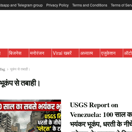
tsapp and Telegram group
Privacy Policy
Terms and Conditions
Terms of Ser
ब
बिजनेस
मनोरंजन
Viral खबरें
अध्यात्म
एजुकेशन
ऑट
Tag
भूकंप से तबाही।
भूकंप से तबाही।
USGS Report on
Venezuela: 100 साल क
भयंकर भूकंप, धरती के नीचे