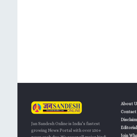
About U
Contact
Disclaim
Jan Sandesh Online is India’s fastest
Editorial
growing News Portal with over 150+
Join Wh
news each day. We cover all major hindi