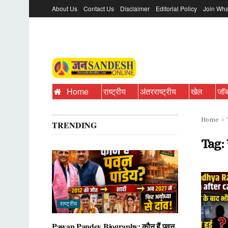
About Us
Contact Us
Disclaimer
Editorial Policy
Join Wha
Home
राष्ट्रीय
अंतरराष्ट्रीय
खेल
जॉ
Home
TRENDING
Tag:
राष्ट्रीय
Pawan Pandey Biography: कौन हैं पवन