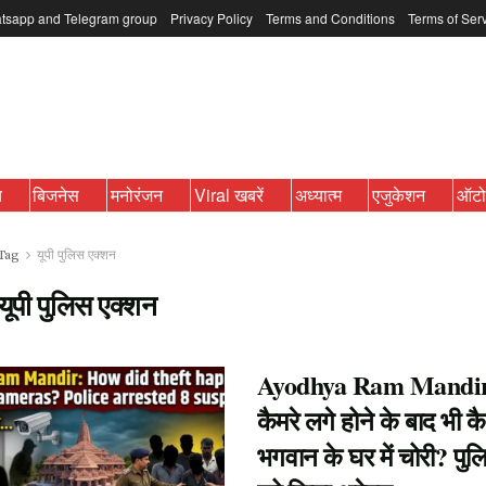
tsapp and Telegram group
Privacy Policy
Terms and Conditions
Terms of Ser
ब
बिजनेस
मनोरंजन
Viral खबरें
अध्यात्म
एजुकेशन
ऑट
Tag
यूपी पुलिस एक्शन
यूपी पुलिस एक्शन
Ayodhya Ram Mandi
कैमरे लगे होने के बाद भी कै
भगवान के घर में चोरी? पुल