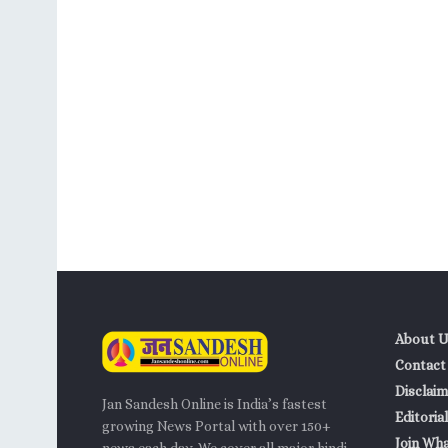
About U
Contact
Disclaim
Jan Sandesh Online is India’s fastest
Editorial
growing News Portal with over 150+
Join Wh
news each day. We cover all major hindi