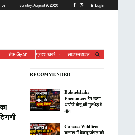
vice
Sunday, August 9, 2026
Login
ो
टेक Gyan
प्रदेश खबरें
लाइफस्टाइल
RECOMMENDED
Bulandshahr
Encounter: रेप-हत्या
आरोपी मोनू की मुठभेड़ में
ंका
मौत
टिप्पणी
Canada Wildfire:
कनाडा में बेकाबू जंगल की