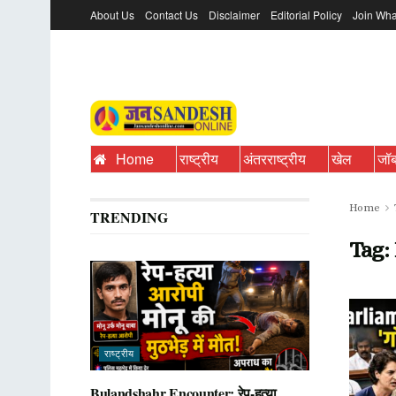
About Us
Contact Us
Disclaimer
Editorial Policy
Join Wha
Home
राष्ट्रीय
अंतरराष्ट्रीय
खेल
जॉ
Home
TRENDING
Tag:
राष्ट्रीय
Bulandshahr Encounter: रेप-हत्या