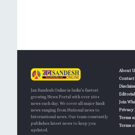
About U
Contact
Disclaim
Jan Sandesh Online is India’s fastest
Editorial
growing News Portal with over 150+
Join Wh
news each day. We cover all major hindi
Privacy 
news ranging from National news to
International news. Our team constantly
Terms a
publishes latest news to keep you
Terms of
updated.