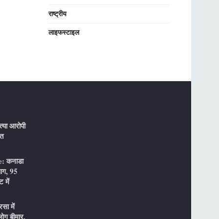
राष्ट्रीय
लाइफस्टाइल
्या आरोपी
ौत
: कनाडा
 आग, 95
 में
ा में
ोग बीमार,