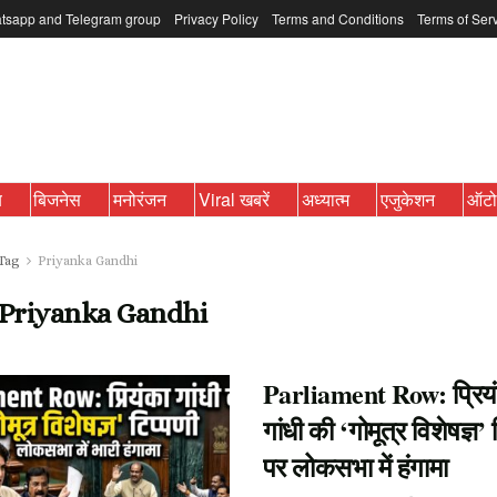
tsapp and Telegram group
Privacy Policy
Terms and Conditions
Terms of Ser
ब
बिजनेस
मनोरंजन
Viral खबरें
अध्यात्म
एजुकेशन
ऑट
Tag
Priyanka Gandhi
Priyanka Gandhi
Parliament Row: प्रिय
गांधी की ‘गोमूत्र विशेषज्ञ’ 
पर लोकसभा में हंगामा