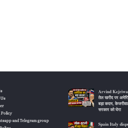
Arvind Kejriwal
s
तेल खरीद पर अमेर
 Us
बड़ा कदम, केजरीवाल
er
सरकार को घेरा
 Policy
atsapp and Telegram group
Spain Italy disp