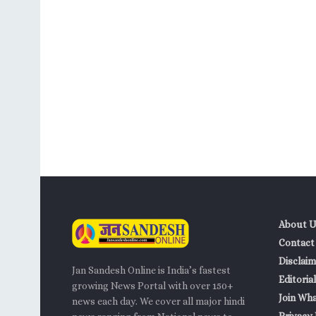
About U
Contact
Disclaim
Jan Sandesh Online is India’s fastest
Editorial
growing News Portal with over 150+
Join Wh
news each day. We cover all major hindi