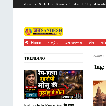
About Us
Contact Us
Disclaimer
Editorial Policy
Join Wha
Home
राष्ट्रीय
अंतरराष्ट्रीय
खेल
जॉ
Home
TRENDING
Tag:
राष्ट्रीय
Bulandshahr Encounter: रेप-हत्या