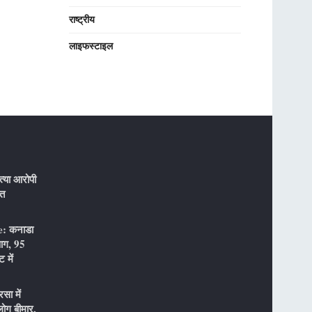
राष्ट्रीय
लाइफस्टाइल
्या आरोपी
ौत
: कनाडा
 आग, 95
 में
ा में
ोग बीमार,