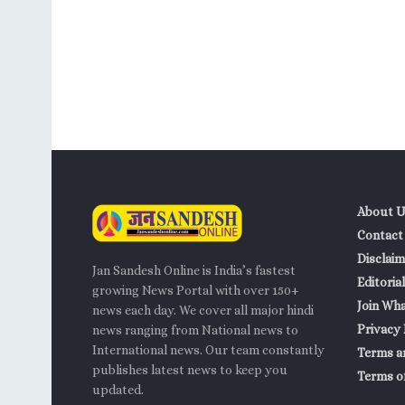
About U
Contact
Disclaim
Jan Sandesh Online is India’s fastest
Editorial
growing News Portal with over 150+
Join Wh
news each day. We cover all major hindi
Privacy 
news ranging from National news to
International news. Our team constantly
Terms a
publishes latest news to keep you
Terms of
updated.