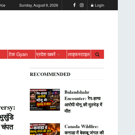
vice
Sunday, August 9, 2026
Login
ो
टेक Gyan
प्रदेश खबरें
लाइफस्टाइल
RECOMMENDED
Bulandshahr
Encounter: रेप-हत्या
आरोपी मोनू की मुठभेड़ में
ersy:
मौत
सुंडि
र चंपत
Canada Wildfire:
कनाडा में बेकाबू जंगल की