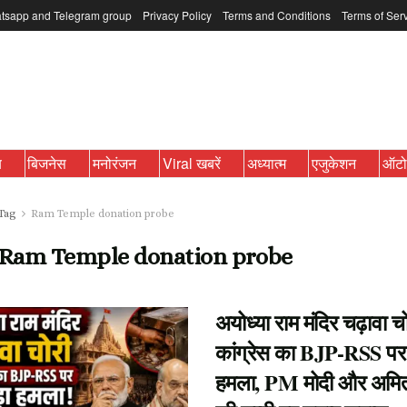
tsapp and Telegram group
Privacy Policy
Terms and Conditions
Terms of Ser
ब
बिजनेस
मनोरंजन
Viral खबरें
अध्यात्म
एजुकेशन
ऑट
Tag
Ram Temple donation probe
Ram Temple donation probe
अयोध्या राम मंदिर चढ़ावा च
कांग्रेस का BJP-RSS पर 
हमला, PM मोदी और अमि