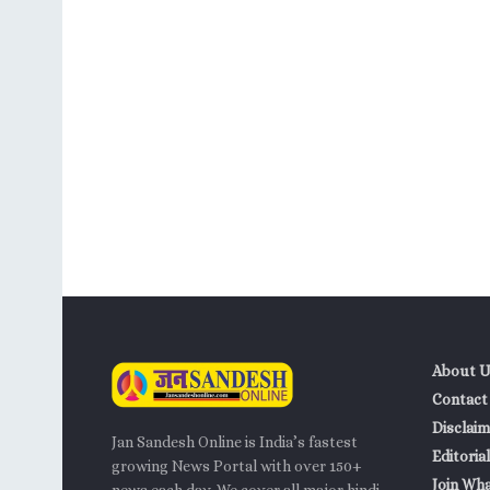
About U
Contact
Disclaim
Jan Sandesh Online is India’s fastest
Editorial
growing News Portal with over 150+
Join Wh
news each day. We cover all major hindi