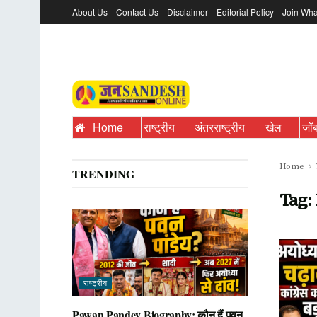
About Us
Contact Us
Disclaimer
Editorial Policy
Join Wha
Home
राष्ट्रीय
अंतरराष्ट्रीय
खेल
जॉ
Home
TRENDING
Tag:
राष्ट्रीय
Pawan Pandey Biography: कौन हैं पवन