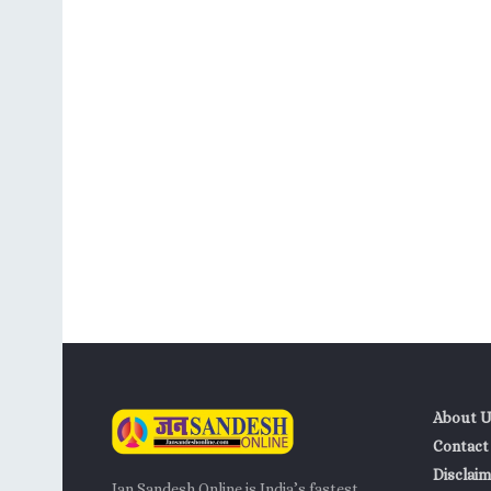
About U
Contact
Disclaim
Jan Sandesh Online is India’s fastest