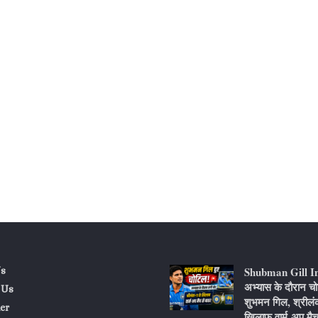
Shubman Gill I
s
अभ्यास के दौरान चो
 Us
शुभमन गिल, श्रीलं
er
खिलाफ वार्म-अप मैच