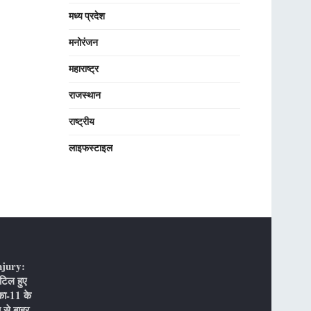
मध्य प्रदेश
मनोरंजन
महाराष्ट्र
राजस्थान
राष्ट्रीय
लाइफस्टाइल
njury:
टिल हुए
का-11 के
 से बाहर