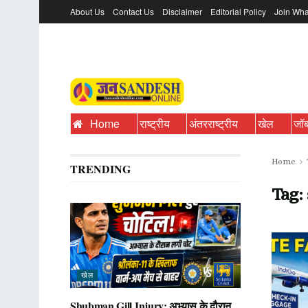
About Us
Contact Us
Disclaimer
Editorial Policy
Join Wha
Home
राष्ट्रीय
अंतरराष्ट्रीय
खेल
जॉ
Home
TRENDING
Tag:
खेल
Shubman Gill Injury: अभ्यास के दौरान