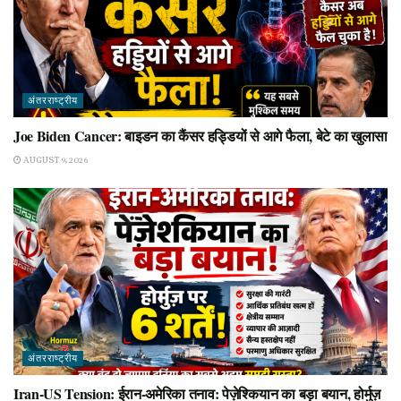
अंतरराष्ट्रीय
Joe Biden Cancer: बाइडन का कैंसर हड्डियों से आगे फैला, बेटे का खुलासा
AUGUST 9, 2026
अंतरराष्ट्रीय
Iran-US Tension: ईरान-अमेरिका तनाव: पेज़ेश्कियान का बड़ा बयान, होर्मुज़