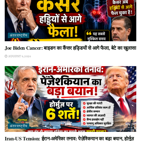
अंतरराष्ट्रीय
Joe Biden Cancer: बाइडन का कैंसर हड्डियों से आगे फैला, बेटे का खुलासा
AUGUST 9, 2026
अंतरराष्ट्रीय
Iran-US Tension: ईरान-अमेरिका तनाव: पेज़ेश्कियान का बड़ा बयान, होर्मुज़