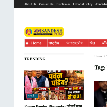
About Us
Contact Us
Disclaimer
Editorial Policy
Join Wha
Home
राष्ट्रीय
अंतरराष्ट्रीय
खेल
जॉ
Home
TRENDING
Tag:
राष्ट्रीय
Pawan Pandey Biography: कौन हैं पवन