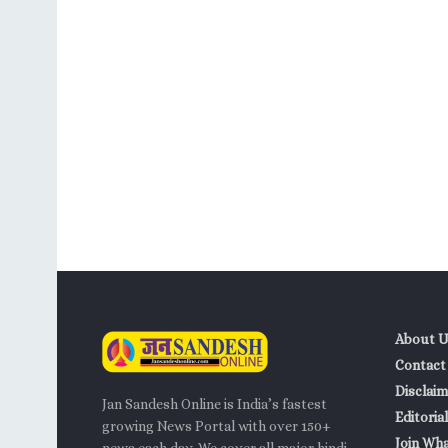
About U
Contact
Disclaim
Jan Sandesh Online is India’s fastest
Editorial
growing News Portal with over 150+
Join Wh
news each day. We cover all major hindi