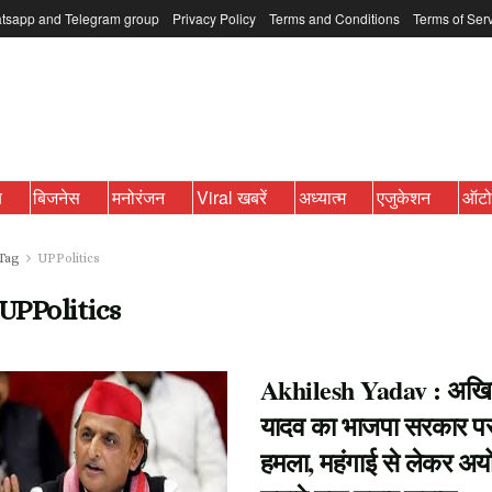
tsapp and Telegram group
Privacy Policy
Terms and Conditions
Terms of Ser
ब
बिजनेस
मनोरंजन
Viral खबरें
अध्यात्म
एजुकेशन
ऑट
Tag
UPPolitics
UPPolitics
Akhilesh Yadav : अखि
यादव का भाजपा सरकार प
हमला, महंगाई से लेकर अयो