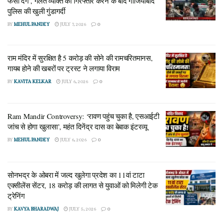
फंसा देंगे’, गलत व्यक्ति को गिरफ्तार करने के बाद गाजियाबाद
पुलिस की खुली गुंडागर्दी
BY
MEHUL PANDEY
JULY 7, 2026
0
राम मंदिर में सुरक्षित है 5 करोड़ की सोने की रामचरितमानस,
गायब होने की खबरों पर ट्रस्ट ने लगाया विराम
BY
KAVITA KELKAR
JULY 6, 2026
0
Ram Mandir Controversy: ‘रावण पहुंच चुका है, एसआईटी
जांच से होगा खुलासा’, महंत दिनेंद्र दास का बेबाक इंटरव्यू
BY
MEHUL PANDEY
JULY 6, 2026
0
सोनभद्र के ओबरा में जल्द खुलेगा प्रदेश का 11वां टाटा
एक्सीलेंस सेंटर, 18 करोड़ की लागत से युवाओं को मिलेगी टेक
ट्रेनिंग
BY
KAVYA BHARADWAJ
JULY 5, 2026
0