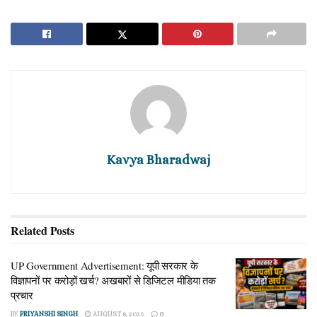
लोकसभा अध्यक्ष को एक पत्र भी सौंपा गया है, जिसमें उनकी वर्तमान स्थिति
और एनडीए गठबंधन को समर्थन देने की बात स्पष्ट रूप से दर्ज है। इस
आधिकारिक कदम के बाद अब तृणमूल कांग्रेस में संगठनात्मक स्तर पर बड़ी
टूट की संभावना काफी बढ़ गई है।
काकोली घोष दस्तीदार के दावे से मची खलबली
नई दिल्ली में सोमवार को सामने आए इस अपडेट के अनुसार, टीएमसी की
वरिष्ठ सांसद काकोली घोष दस्तीदार ने स्वयं इस बात की पुष्टि की है कि पार्टी
Kavya Bharadwaj
के भीतर एक बहुत बड़ा धड़ा बगावत की राह पर है। उन्होंने दावा किया कि
करीब 20 लोकसभा सांसदों ने एनडीए में शामिल होने और उसे अपना पूर्ण
समर्थन देने की बात कही है।
Related
Posts
Also Read
UP Government Advertisement: यूपी सरकार के
UP Government Advertisement: यूपी सरकार के विज्ञापनों
विज्ञापनों पर करोड़ों खर्च? अखबारों से डिजिटल मीडिया तक
पर करोड़ों खर्च? अखबारों से डिजिटल मीडिया तक प्रचार
प्रचार
AUGUST 8, 2026
BY
PRIYANSHI SINGH
AUGUST 8, 2026
0