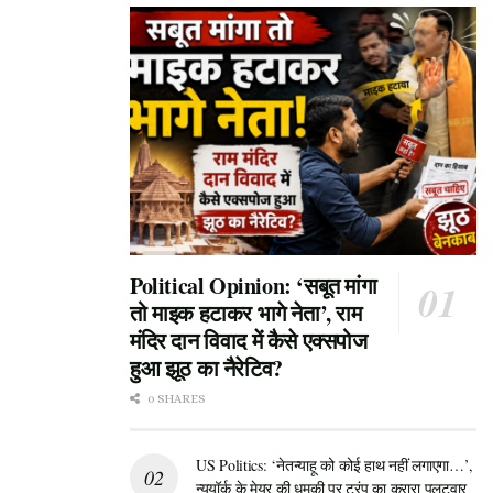
प्रश्न 3: यह राजनीतिक संकट किस दिन सामने आया है और इसके मुख्य
स्रोत क्या हैं?
उत्तर: यह राजनीतिक संकट सोमवार, 8 जून 2026 को गहराया है। इस खबर
की पुष्टि डिजिटल डेस्क और समाचार एजेंसी पीटीआई (PTI) के इनपुट के
आधार पर हुई है।
Political Opinion: ‘सबूत मांगा
तो माइक हटाकर भागे नेता’, राम
मंदिर दान विवाद में कैसे एक्सपोज
हुआ झूठ का नैरेटिव?
0 SHARES
US Politics: ‘नेतन्याहू को कोई हाथ नहीं लगाएगा…’,
न्यूयॉर्क के मेयर की धमकी पर ट्रंप का करारा पलटवार