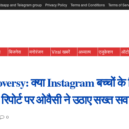
tsapp and Telegram group
Privacy Policy
Terms and Conditions
Terms of Ser
ब
बिजनेस
मनोरंजन
Viral खबरें
अध्यात्म
एजुकेशन
ऑट
sy: क्या Instagram बच्चों के लि
 रिपोर्ट पर ओवैसी ने उठाए सख्त स
0