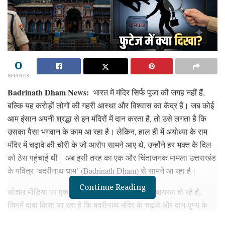
0
SHARES
Badrinath Dham News:
भारत में मंदिर सिर्फ पूजा की जगह नहीं हैं,
बल्कि यह करोड़ों लोगों की गहरी आस्था और विश्वास का केंद्र हैं। जब कोई
आम इंसान अपनी श्रद्धा से इन मंदिरों में दान करता है, तो उसे लगता है कि
उसका पैसा भगवान के काम आ रहा है। लेकिन, हाल ही में अयोध्या के राम
मंदिर में चढ़ावे की चोरी के जो आरोप सामने आए थे, उन्होंने हर भक्त के दिल
को ठेस पहुंचाई थी। अब इसी तरह का एक और चिंताजनक मामला उत्तराखंड
के पवित्र ‘बदरीनाथ धाम’ (Badrinath Dham) से सामने आ रहा है।
Continue Reading
सोशल मीडिया पर एक वीडियो और कुछ पोस्ट तेजी से वायरल हो रहे हैं,
जिनमें दावा किया जा रहा है कि बदरीनाथ मंदिर के चढ़ावे और दान-पुण्य के
पैसों में भी भारी हेराफेरी की गई है। जैसे ही ये आरोप सामने आए, इंटरनेट पर