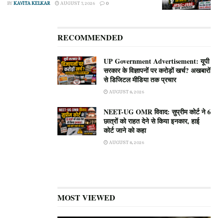
BY
KAVITA KELKAR
AUGUST 7, 2026
0
स्पष्ट करते हुए कहा,
“वायरल पोस्ट में जिस व्यक्ति का जिक्र है, वह मेरा
निजी सचिव नहीं है। वह मंदिर समिति का एक नियमित सरकारी कर्मचारी
है।”
RECOMMENDED
हेमंत द्विवेदी ने रामभक्तों और शिवभक्तों को भरोसा दिलाया है कि इस मामले
UP Government Advertisement: यूपी
की जांच के लिए तुरंत एक निष्पक्ष और पारदर्शी ‘जांच समिति’ (Investigation
सरकार के विज्ञापनों पर करोड़ों खर्च? अखबारों
Committee) बना दी गई है। जिन कर्मचारियों पर शक है, उनसे स्पष्टीकरण
से डिजिटल मीडिया तक प्रचार
(जवाब) मांगा गया है। उन्होंने सख्त लहजे में कहा कि अगर जांच में एक रुपये
AUGUST 8, 2026
की भी चोरी साबित हुई, तो किसी को भी बख्शा नहीं जाएगा और दोषियों के
NEET-UG OMR विवाद: सुप्रीम कोर्ट ने 6
खिलाफ कड़ी से कड़ी कार्रवाई की जाएगी।
छात्रों को राहत देने से किया इनकार, हाई
कोर्ट जाने को कहा
CCTV फुटेज खंगाले गए: क्या सच में हुई है चोरी?
AUGUST 8, 2026
इस मामले पर बीकेटीसी के मुख्य कार्याधिकारी (सीईओ) सोहन सिंह रांगड़ ने
भी जानकारी दी। उन्होंने बताया कि जैसे ही उन्हें 2 जुलाई को इस मामले की
शिकायत मिली, प्रशासन ने तुरंत बदरीनाथ मंदिर के ‘गणना कक्ष’ (जहां पैसा
MOST VIEWED
गिना जाता है) के सीसीटीवी (CCTV) फुटेज की जांच की।