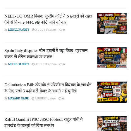
देने से किया इनकार, हाई कोर्ट जाने को कहा
AUGUST 8, 2026
NEET-UG OMR विवाद: सुप्रीम कोर्ट ने 6 छात्रों को राहत
देने से किया इनकार, हाई कोर्ट जाने को कहा
सोशल मीडिया पर यह भी अफवाह उड़ी कि जिस कर्मचारी पर चोरी का शक
BY
MEHUL PANDEY
AUGUST 8, 2026
0
है, वह बीकेटीसी (BKTC) के अध्यक्ष हेमंत द्विवेदी का ‘निजी सचिव’
(Private Secretary) है। अयोध्या राम मंदिर के बाद अब देवभूमि से ऐसी खबर
Spain Italy dispute: स्पेन-इटली में बढ़ा विवाद, प्रवासन
आने पर लोगों का गुस्सा और ज्यादा भड़क गया और हर तरफ जांच की मांग
संकट से शेंगेन व्यवस्था पर संकट
उठने लगी।
BY
MEHUL PANDEY
AUGUST 8, 2026
0
BKTC अध्यक्ष का सख्त बयान: ‘कर्मचारी मेरा निजी
सचिव नहीं’
Delimitation Bill: डीएमके ने परिसीमन विधेयक के समर्थन
के लिए रखीं 3 बड़ी शर्तें, केंद्र के सामने नई चुनौती
जब यह मामला तूल पकड़ने लगा, तो बदरीनाथ-केदारनाथ मंदिर समिति के
BY
MAYANK GAUR
AUGUST 7, 2026
0
अध्यक्ष हेमंत द्विवेदी ने सामने आकर स्थिति साफ की। उन्होंने इन आरोपों को
बेहद गंभीरता से लिया है।
Rahul Gandhi JPSC JSSC Protest: राहुल गांधी ने
उन्होंने सबसे पहले सोशल मीडिया पर चल रही उस अफवाह का खंडन किया
झारखंड के छात्रों को दिया समर्थन
जिसमें आरोपी कर्मचारी को उनका खास आदमी बताया जा रहा था। उन्होंने