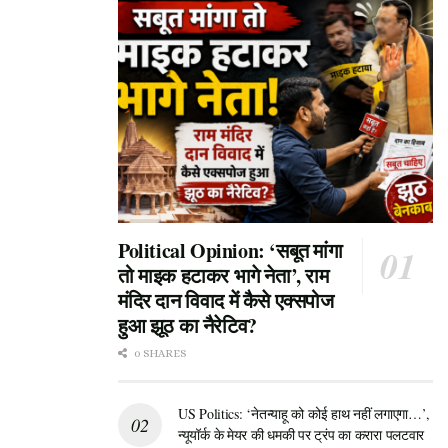
हालांकि, रांगड़ ने यह भी बताया कि फुटेज की क्वालिटी पूरी तरह से साफ
नहीं है, जिससे एकदम पक्के तौर पर अभी कुछ कहना मुश्किल है। लेकिन
फिर भी, बिना कोई कोताही बरते, एक ‘आंतरिक जांच टीम’ बना दी गई है। यह
टीम मंदिर के सभी सीसीटीवी कैमरों के फुटेज, मौजूद कर्मचारियों के बयानों
और अन्य सबूतों को बारीकी से परखेगी और फिर अपनी फाइनल रिपोर्ट
सौंपेगी।
दोषियों को मिलेगी कड़ी सजा, प्रशासन ने की यह अपील
सीईओ सोहन सिंह रांगड़ ने जनता को आश्वस्त किया है कि अगर जांच रिपोर्ट
में किसी भी तरह की वित्तीय गड़बड़ी (Financial Fraud) या अनियमितता पाई
Political Opinion: ‘सबूत मांगा
तो माइक हटाकर भागे नेता’, राम
जाती है, तो दोषियों को सिर्फ नौकरी से ही नहीं निकाला जाएगा, बल्कि उनके
मंदिर दान विवाद में कैसे एक्सपोज
श्री बदरीनाथ-केदारनाथ मंदिर समिति अधिनियम, 1939
खिलाफ
और
हुआ झूठ का नैरेटिव?
कर्मचारी आचरण नियमावली के तहत सबसे सख्त कानूनी और विभागीय
कार्रवाई की जाएगी।
0 SHARES
इसके साथ ही, प्रशासन ने आम जनता और सोशल मीडिया यूजर्स से एक
US Politics: ‘नेतन्याहू को कोई हाथ नहीं लगाएगा…’,
अपील भी की है। उन्होंने कहा है कि जब तक जांच समिति की रिपोर्ट सामने
न्यूयॉर्क के मेयर की धमकी पर ट्रंप का करारा पलटवार
नहीं आ जाती, तब तक लोग किसी भी तरह की अपुष्ट (बिना सबूत वाली) बातों