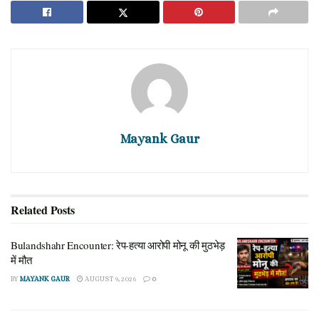
राजनीतिक समीकरण क्या कहता है।
क्या है 35 करोड़ रुपये का पूरा मामला?
इस पूरे विवाद की शुरुआत तब हुई जब टीवीके पार्टी के विधायक एन.
इलैयाराजा ने पुलिस में एक बेहद गंभीर शिकायत दर्ज कराई। इलैयाराजा ने
आरोप लगाया कि उन पर अपनी पार्टी छोड़ने और सत्ताधारी गठबंधन से अलग
होने का भारी दबाव बनाया जा रहा है।
Mayank Gaur
Also Read
Bulandshahr Encounter: रेप-हत्या आरोपी मोनू की मुठभेड़
में मौत
Related
Posts
AUGUST 9, 2026
Bulandshahr Encounter: रेप-हत्या आरोपी मोनू की मुठभेड़
Canada Wildfire: कनाडा में बेकाबू जंगल की आग, 95 वर्ग
किमी इलाका चपेट में
में मौत
AUGUST 9, 2026
BY
MAYANK GAUR
AUGUST 9, 2026
0
35 करोड़
विधायक के मुताबिक, उन्हें अपनी वफादारी बदलने के लिए पूरे