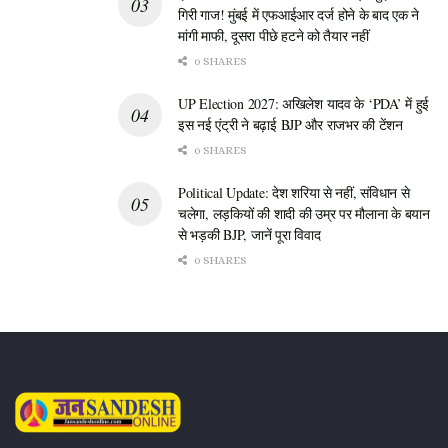
और कुछ अन्य छोटे दलों का समर्थन लिया और अपनी गठबंधन सरकार
गिरी गाज! मुंबई में एफआईआर दर्ज होने के बाद एक ने
मांगी माफी, दूसरा पीछे हटने को तैयार नहीं
बनाई। यही वजह है कि विपक्षी दल इस गठबंधन को कमजोर मानकर
विधायकों को तोड़ने की कोशिश में लगे हुए हैं।
0 SHARES
UP Election 2027: अखिलेश यादव के ‘PDA’ में हुई
तमिलनाडु की राजनीति में “पैसे के दम पर विधायक तोड़ने” का यह आरोप
इस नई एंट्री ने बढ़ाई BJP और राजभर की टेंशन
बहुत गंभीर है। थलापति विजय के लिए मुख्यमंत्री के तौर पर यह पहली बड़ी
0 SHARES
अग्निपरीक्षा है। उन्हें न सिर्फ अपनी सरकार बचानी है, बल्कि अपने विधायकों
को भी एकजुट रखना है। अब देखना यह दिलचस्प होगा कि पुलिस जांच में
Political Update: देश शरिया से नहीं, संविधान से
सेंथिल बालाजी के भाई के खिलाफ क्या पुख्ता सबूत मिलते हैं और क्या एमके
चलेगा, लड़कियों की शादी की उम्र पर मौलाना के बयान
स्टालिन का मध्यावधि चुनाव वाला दावा सच साबित होता है या विजय का
से भड़की BJP, जानें पूरा विवाद
किला मजबूत रहता है।
0 SHARES