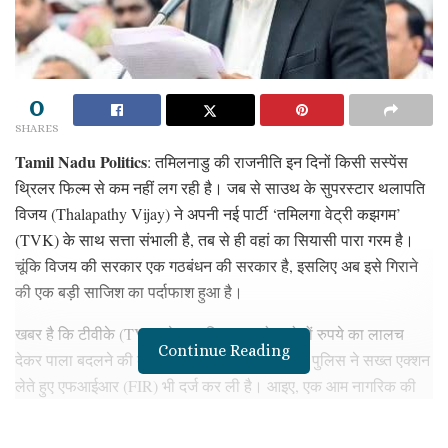
0
SHARES
Tamil Nadu Politics
:
तमिलनाडु की राजनीति इन दिनों किसी सस्पेंस
थ्रिलर फिल्म से कम नहीं लग रही है। जब से साउथ के सुपरस्टार थलापति
विजय (Thalapathy Vijay) ने अपनी नई पार्टी ‘तमिलगा वेट्री कझगम’
(TVK) के साथ सत्ता संभाली है, तब से ही वहां का सियासी पारा गरम है।
चूंकि विजय की सरकार एक गठबंधन की सरकार है, इसलिए अब इसे गिराने
की एक बड़ी साजिश का पर्दाफाश हुआ है।
खबर है कि टीवीके (TVK) के एक विधायक को करोड़ों रुपये का लालच
Continue Reading
देकर पाला बदलने की कोशिश की गई है। इस मामले में पुलिस ने सख्त एक्शन
लेते हुए एफआईआर (FIR) भी दर्ज कर ली है। आइए, एक आम नागरिक की
तरह बिल्कुल आसान भाषा में समझते हैं कि आखिर यह 35 करोड़ का पूरा खेल
क्या है, इसमें किन बड़े नेताओं का नाम आ रहा है और राज्य का मौजूदा