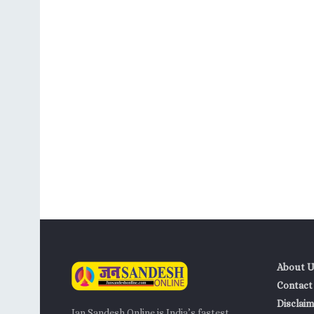
About U
Contact
Disclaim
Jan Sandesh Online is India’s fastest