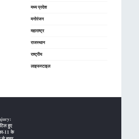
मध्य प्रदेश
मनोरंजन
महाराष्ट्र
राजस्थान
राष्ट्रीय
लाइफस्टाइल
njury:
टिल हुए
का-11 के
 से बाहर