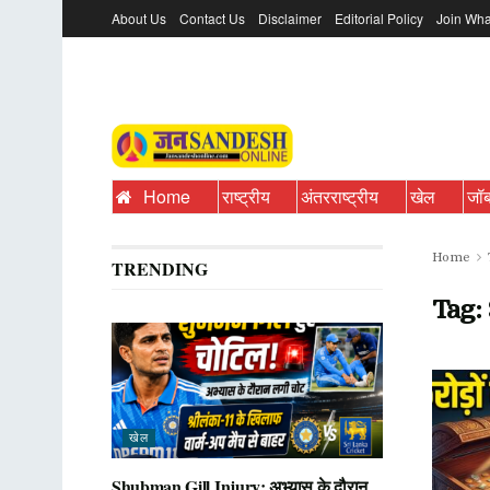
About Us
Contact Us
Disclaimer
Editorial Policy
Join Wha
Home
राष्ट्रीय
अंतरराष्ट्रीय
खेल
जॉ
Home
TRENDING
Tag:
खेल
Shubman Gill Injury: अभ्यास के दौरान