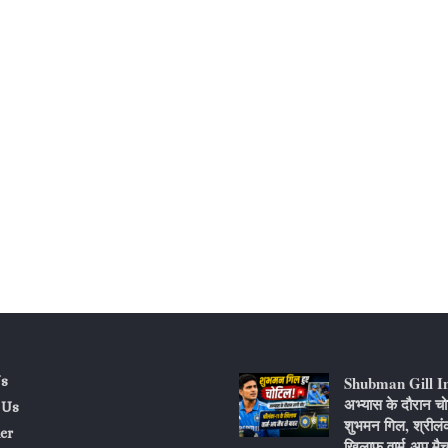
Shubman Gill I
s
अभ्यास के दौरान चो
 Us
शुभमन गिल, श्रीलं
er
खिलाफ वार्म-अप मैच