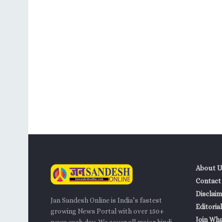
About U
Contact
Disclaim
Jan Sandesh Online is India’s fastest
Editorial
growing News Portal with over 150+
Join Wh
news each day. We cover all major hindi