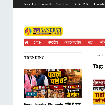
About Us
Contact Us
Disclaimer
Editorial Policy
Join Wha
Home
राष्ट्रीय
अंतरराष्ट्रीय
खेल
जॉ
Home
TRENDING
Tag:
राष्ट्रीय
Pawan Pandey Biography: कौन हैं पवन