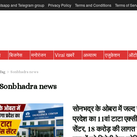
tsapp and Telegram group
Privacy Policy
Terms and Conditions
Terms of Ser
ब
बिजनेस
मनोरंजन
Viral खबरें
अध्यात्म
एजुकेशन
ऑट
Tag
Sonbhadra news
Sonbhadra news
सोनभद्र के ओबरा में जल्द 
प्रदेश का 11वां टाटा एक्सी
सेंटर, 18 करोड़ की लागत 