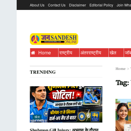
About Us
Contact Us
Disclaimer
Editorial Policy
Join Wha
Home
राष्ट्रीय
अंतरराष्ट्रीय
खेल
जॉ
Home
TRENDING
Tag:
खेल
Shubman Gill Injury: अभ्यास के दौरान