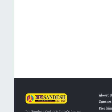
About U
Contact
Disclaim
Jan Sandesh Online is India’s fastest