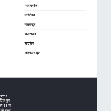
मध्य प्रदेश
मनोरंजन
महाराष्ट्र
राजस्थान
राष्ट्रीय
लाइफस्टाइल
njury:
टिल हुए
का-11 के
 से बाहर