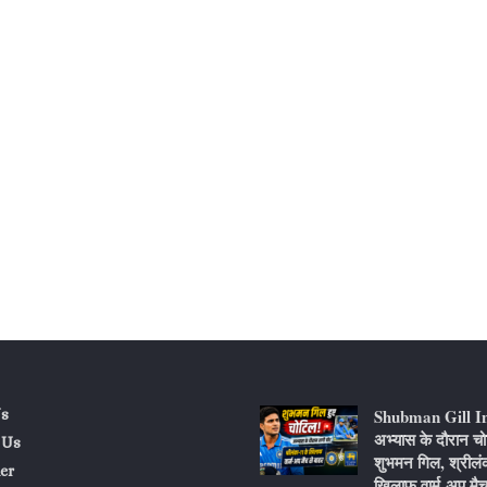
Shubman Gill I
s
अभ्यास के दौरान चो
 Us
शुभमन गिल, श्रीलं
er
खिलाफ वार्म-अप मैच