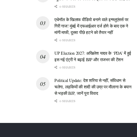
30 ‘MQ-9 रीपर ड्रोन’
हुआ है, तब से लेकर अब तक अमेरिकी वायुसेना के
0 SHARES
(MQ-9 Reaper Drones)
मार गिराए गए हैं।
एथेनॉल के खिलाफ वीडियो बनाने वाले इन्फ्लुएंसर्स पर
गिरी गाज! मुंबई में एफआईआर दर्ज होने के बाद एक ने
आपको बता दें कि यह कोई साधारण ड्रोन नहीं है। एक MQ-9 रीपर ड्रोन
मांगी माफी, दूसरा पीछे हटने को तैयार नहीं
3 करोड़ डॉलर (30 मिलियन डॉलर)
की कीमत लगभग
होती है। अगर आप
0 SHARES
30 ड्रोन्स का हिसाब लगाएं, तो आप समझ सकते हैं कि अमेरिका को इस युद्ध
UP Election 2027: अखिलेश यादव के ‘PDA’ में हुई
में कितने अरबों रुपयों का फटका लग चुका है।
इस नई एंट्री ने बढ़ाई BJP और राजभर की टेंशन
0 SHARES
Political Update: देश शरिया से नहीं, संविधान से
चलेगा, लड़कियों की शादी की उम्र पर मौलाना के बयान
से भड़की BJP, जानें पूरा विवाद
0 SHARES