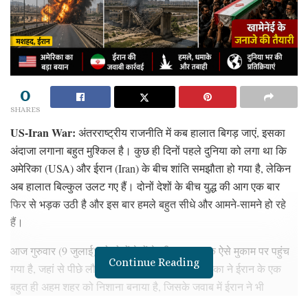
0
SHARES
US-Iran War:
अंतरराष्ट्रीय राजनीति में कब हालात बिगड़ जाएं, इसका
अंदाजा लगाना बहुत मुश्किल है। कुछ ही दिनों पहले दुनिया को लगा था कि
अमेरिका (USA) और ईरान (Iran) के बीच शांति समझौता हो गया है, लेकिन
अब हालात बिल्कुल उलट गए हैं। दोनों देशों के बीच युद्ध की आग एक बार
फिर से भड़क उठी है और इस बार हमले बहुत सीधे और आमने-सामने हो रहे
हैं।
आज गुरुवार (9 जुलाई) को दोनों देशों के बीच तनाव एक ऐसे मुकाम पर पहुंच
Continue Reading
गया है, जहां से पीछे लौटना मुश्किल लग रहा है। अमेरिका ने ईरान के एक
बहुत ही अहम शहर को निशाना बनाया है, जिसके जवाब में ईरान ने भी
अमेरिकी सैन्य ठिकानों पर हमले किए हैं। आइए, एक दोस्त की तरह बिल्कुल