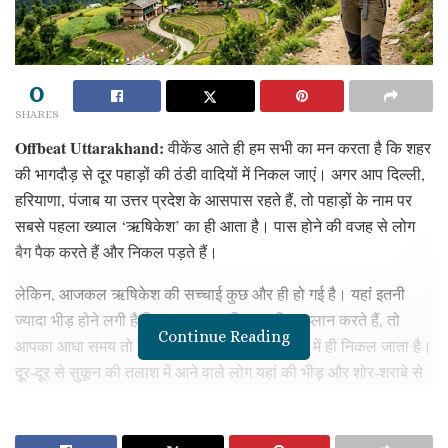
0
SHARES
Offbeat Uttarakhand:
वीकेंड आते ही हम सभी का मन करता है कि शहर
की भागदौड़ से दूर पहाड़ों की ठंडी वादियों में निकल जाएं। अगर आप दिल्ली,
हरियाणा, पंजाब या उत्तर प्रदेश के आसपास रहते हैं, तो पहाड़ों के नाम पर
सबसे पहला ख्याल ‘ऋषिकेश’ का ही आता है। पास होने की वजह से लोग
बैग पैक करते हैं और निकल पड़ते हैं।
लेकिन, आजकल ऋषिकेश की सच्चाई कुछ और ही हो गई है। यहां इतनी
ज्यादा भीड़ होने लगी है कि अगर आप 2 दिन का ट्रिप प्लान करते हैं, तो
Continue Reading
आपका आधा समय तो सिर्फ ट्रैफिक जाम में गाड़ी रेंगने में ही निकल जाता है।
दूर-दूर से सुकून की तलाश में आने वाले लोग यहां की भीड़ और शोर-शराबे से
इतने परेशान हो जाते हैं कि उनका पूरा ट्रिप खराब हो जाता है।
अगर आप भी ऋषिकेश की इस भीड़ से बचना चाहते हैं और पास में ही कोई