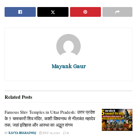
इसे खोलने (पारण) का समय क्या है और आखिर इसे ‘भीमसेनी एकादशी’ क्यों
कहा जाता है।
निर्जला एकादशी 2026: सही तारीख और शुभ मुहूर्त
अक्सर हिंदू पंचांग की तिथियों को लेकर लोगों में कन्फ्यूजन रहता है कि व्रत
किस दिन रखना है। इस बार ज्येष्ठ महीने के शुक्ल पक्ष की एकादशी तिथि की
24 जून को शाम 6:12 बजे
शुरुआत
से हो रही है। यह तिथि अगले दिन
25 जून को रात 8:09 बजे
यानी
तक रहेगी।
Mayank Gaur
Also Read
Famous Shiv Temples in Uttar Pradesh: उत्तर प्रदेश
के 5 चमत्कारी शिव मंदिर, काशी विश्वनाथ से नीलकंठ महादेव तक,
Related
Posts
जहां इतिहास और आस्था का अद्भुत संगम
JULY 31, 2026
Famous Shiv Temples in Uttar Pradesh: उत्तर प्रदेश
Vaishno Devi Yatra 2026: क्या जुलाई-अगस्त में वैष्णो देवी
के 5 चमत्कारी शिव मंदिर, काशी विश्वनाथ से नीलकंठ महादेव
जाना सुरक्षित है?
तक, जहां इतिहास और आस्था का अद्भुत संगम
JULY 16, 2026
BY
KAVYA BHARADWAJ
JULY 31, 2026
0