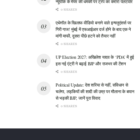
न्यूयॉर्क के मेयर की धमकी पर ट्रंप का करारा पलटवार
निर्जला एकादशी सिर्फ भूखे-प्यासे रहने का नाम नहीं है, बल्कि यह हमारे मन
0 SHARES
और शरीर के अनुशासन की परीक्षा है। यह हमें सिखाता है कि भीषण गर्मी में
एथेनॉल के खिलाफ वीडियो बनाने वाले इन्फ्लुएंसर्स पर
जब हमें पानी की अहमियत समझ आती है, तो हमें दूसरों को भी जल पिलाने का
गिरी गाज! मुंबई में एफआईआर दर्ज होने के बाद एक ने
पुण्य कमाना चाहिए। अगर आप सेहत से फिट हैं, तो इस व्रत को जरूर करें।
मांगी माफी, दूसरा पीछे हटने को तैयार नहीं
भगवान विष्णु आप सभी की मनोकामनाएं पूरी करें!
0 SHARES
UP Election 2027: अखिलेश यादव के ‘PDA’ में हुई
इस नई एंट्री ने बढ़ाई BJP और राजभर की टेंशन
0 SHARES
Political Update: देश शरिया से नहीं, संविधान से
चलेगा, लड़कियों की शादी की उम्र पर मौलाना के बयान
से भड़की BJP, जानें पूरा विवाद
0 SHARES