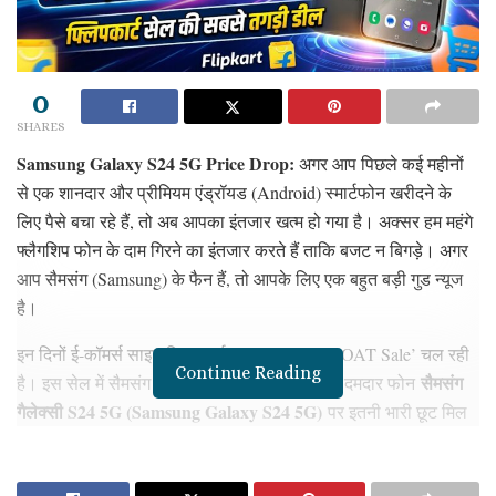
0
SHARES
Samsung Galaxy S24 5G Price Drop:
अगर आप पिछले कई महीनों
से एक शानदार और प्रीमियम एंड्रॉयड (Android) स्मार्टफोन खरीदने के
लिए पैसे बचा रहे हैं, तो अब आपका इंतजार खत्म हो गया है। अक्सर हम महंगे
फ्लैगशिप फोन के दाम गिरने का इंतजार करते हैं ताकि बजट न बिगड़े। अगर
आप सैमसंग (Samsung) के फैन हैं, तो आपके लिए एक बहुत बड़ी गुड न्यूज
है।
इन दिनों ई-कॉमर्स साइट फ्लिपकार्ट (Flipkart) पर ‘GOAT Sale’ चल रही
Continue Reading
सैमसंग
है। इस सेल में सैमसंग की सबसे चर्चित ‘S सीरीज’ के दमदार फोन
गैलेक्सी S24 5G (Samsung Galaxy S24 5G)
पर इतनी भारी छूट मिल
रही है कि लोग इसे धड़ल्ले से खरीद रहे हैं। आइए, एक दोस्त की तरह
बिल्कुल आसान भाषा में समझते हैं कि इस फोन पर आपको कितने हजार की