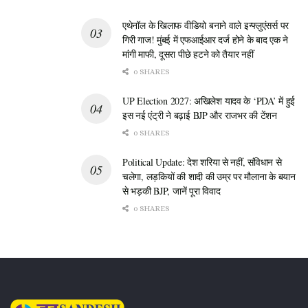
मेगापिक्सल (50MP) का है जो एकदम क्लियर तस्वीरें लेता है। साथ
ही दूर की चीजें खींचने के लिए 10MP का टेलीफोटो और चौड़े नजारों
एथेनॉल के खिलाफ वीडियो बनाने वाले इन्फ्लुएंसर्स पर
के लिए 12MP का अल्ट्रा-वाइड कैमरा मौजूद है। वीडियो कॉलिंग और
गिरी गाज! मुंबई में एफआईआर दर्ज होने के बाद एक ने
मांगी माफी, दूसरा पीछे हटने को तैयार नहीं
सेल्फी के लिए आगे की तरफ 12MP का शानदार फ्रंट कैमरा दिया
गया है।
0 SHARES
UP Election 2027: अखिलेश यादव के ‘PDA’ में हुई
बैटरी:
फोन को पावर देने के लिए 4,000mAh की बैटरी लगी है। यह
इस नई एंट्री ने बढ़ाई BJP और राजभर की टेंशन
25W की फास्ट चार्जिंग और वायरलेस चार्जिंग दोनों को सपोर्ट करती
0 SHARES
है। यानी कुछ ही मिनटों में आपका फोन घंटों चलने के लिए तैयार हो
जाएगा।
Political Update: देश शरिया से नहीं, संविधान से
चलेगा, लड़कियों की शादी की उम्र पर मौलाना के बयान
से भड़की BJP, जानें पूरा विवाद
0 SHARES