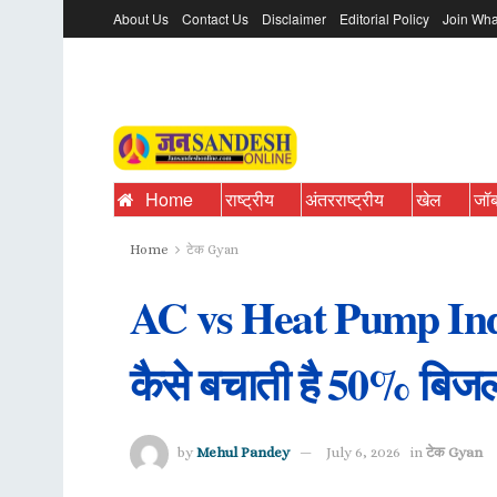
About Us
Contact Us
Disclaimer
Editorial Policy
Join Wha
Home
राष्ट्रीय
अंतरराष्ट्रीय
खेल
जॉ
Home
टेक Gyan
AC vs Heat Pump India:
कैसे बचाती है 50% बिज
by
Mehul Pandey
July 6, 2026
in
टेक Gyan