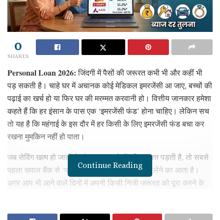
0
SHARES
Personal Loan 2026:
जिंदगी में पैसों की जरूरत कभी भी और कहीं भी
पड़ सकती है। चाहे घर में अचानक कोई मेडिकल इमरजेंसी आ जाए, बच्चों की
पढ़ाई का खर्च हो या फिर घर की मरम्मत करवानी हो। वित्तीय जानकार हमेशा
कहते हैं कि हर इंसान के पास एक ‘इमरजेंसी फंड’ होना चाहिए। लेकिन सच
तो यह है कि महंगाई के इस दौर में हर किसी के लिए इमरजेंसी फंड बचा कर
रखना मुमकिन नहीं हो पाता।
जब सेविंग खत्म हो जाती है और अचानक पैसों की जरूरत पड़ती है, तो सबसे
Continue Reading
पहला ख्याल बैंक से ‘पर्सनल लोन’ (Personal Loan) लेने का आता है।
अगर आप भी आने वाले दिनों में अपनी किसी निजी जरूरत को पूरा करने के
लिए बैंक से लोन लेने का प्लान बना रहे हैं, तो यह खबर आपके लिए बहुत काम
की है। लोन अप्लाई करने से पहले यह जानना बहुत जरूरी है कि बाजार में