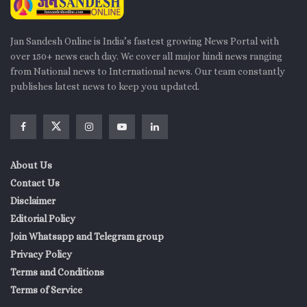
मोटा पैसा काट लेते हैं। फॉर्म साइन करने से पहले बैंक अधिकारी से
सभी हिडन चार्जेज के बारे में खुलकर पूछ लें।
Jan Sandesh Online is India’s fastest growing News Portal with
over 150+ news each day. We cover all major hindi news ranging
लोन लेना कोई बुरी बात नहीं है, बशर्ते आप इसे एक सही प्लानिंग के साथ लें
from National news to International news. Our team constantly
और समय पर चुका दें। अगर आप जून 2026 में पर्सनल लोन लेने का मन बना
publishes latest news to keep you updated.
रहे हैं, तो ऊपर दी गई लिस्ट से आपको एक अंदाजा लग गया होगा कि बाजार
में क्या रेट चल रहा है। अपनी जरूरत को समझें, अपना सिबिल स्कोर चेक
करें और एक समझदार ग्राहक की तरह सही बैंक का चुनाव करें।
About Us
Contact Us
Disclaimer
Editorial Policy
Join Whatsapp and Telegram group
Privacy Policy
Terms and Conditions
Terms of Service