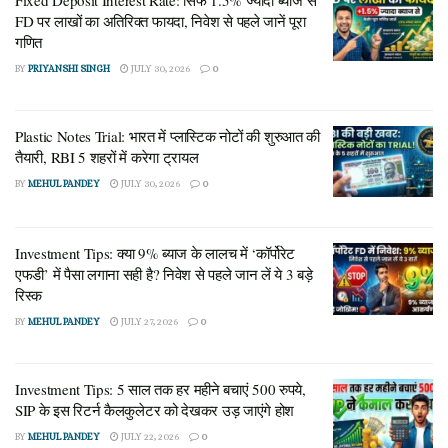
JULY 30, 2026
FD पर लाखों का अतिरिक्त फायदा, निवेश से पहले जानें पूरा
गणित
यूनियन बैंक ऑफ इंडिया (Union Bank of India):
9.05 प्रतिशत
BY
PRIYANSHI SINGH
JULY 30, 2026
0
केनरा बैंक (Canara Bank):
9.70 प्रतिशत
स्टेट बैंक ऑफ इंडिया (SBI):
10.00 प्रतिशत
Plastic Notes Trial: भारत में प्लास्टिक नोटों की शुरुआत की
तैयारी, RBI 5 शहरों में करेगा ट्रायल
बैंक ऑफ बड़ौदा (BOB):
10.15 प्रतिशत
BY
MEHUL PANDEY
JULY 30, 2026
0
पंजाब नेशनल बैंक (PNB):
10.25 प्रतिशत
Investment Tips: क्या 9% ब्याज के लालच में ‘कॉर्पोरेट
बैंक ऑफ इंडिया (Bank of India):
10.85 प्रतिशत
एफडी’ में पैसा लगाना सही है? निवेश से पहले जान लें ये 3 बड़े
रिस्क
(आंकड़ों को देखकर साफ पता चलता है कि सरकारी बैंकों में फिलहाल
BY
MEHUL PANDEY
JULY 27, 2026
0
यूनियन बैंक ऑफ इंडिया सबसे कम ब्याज दर पर पर्सनल लोन ऑफर कर रहा
है।)
Investment Tips: 5 साल तक हर महीने बचाएं 500 रुपये,
प्राइवेट बैंकों की ब्याज दरें: HDFC से लेकर ICICI तक
SIP के इस रिटर्न कैलकुलेटर को देखकर उड़ जाएंगे होश
का हाल
BY
MEHUL PANDEY
JULY 22, 2026
0