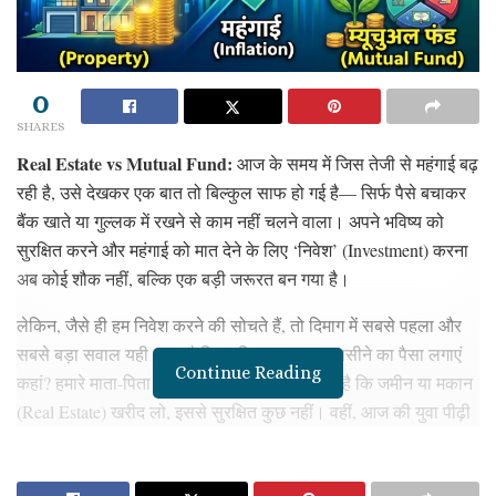
0
SHARES
Real Estate vs Mutual Fund:
आज के समय में जिस तेजी से महंगाई बढ़
रही है, उसे देखकर एक बात तो बिल्कुल साफ हो गई है— सिर्फ पैसे बचाकर
बैंक खाते या गुल्लक में रखने से काम नहीं चलने वाला। अपने भविष्य को
सुरक्षित करने और महंगाई को मात देने के लिए ‘निवेश’ (Investment) करना
अब कोई शौक नहीं, बल्कि एक बड़ी जरूरत बन गया है।
लेकिन, जैसे ही हम निवेश करने की सोचते हैं, तो दिमाग में सबसे पहला और
सबसे बड़ा सवाल यही आता है कि आखिर अपना खून-पसीने का पैसा लगाएं
Continue Reading
कहां? हमारे माता-पिता और पुराने लोगों का मानना रहा है कि जमीन या मकान
(Real Estate) खरीद लो, इससे सुरक्षित कुछ नहीं। वहीं, आज की युवा पीढ़ी
म्यूचुअल फंड्स (Mutual Funds) और SIP के गुण गाती है।
ऐसे में एक आम इंसान हमेशा इस कन्फ्यूजन में रहता है कि लंबी अवधि (Long