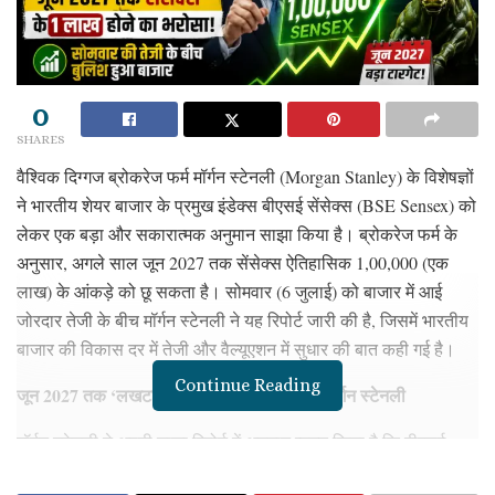
0
SHARES
वैश्विक दिग्गज ब्रोकरेज फर्म मॉर्गन स्टेनली (Morgan Stanley) के विशेषज्ञों
ने भारतीय शेयर बाजार के प्रमुख इंडेक्स बीएसई सेंसेक्स (BSE Sensex) को
लेकर एक बड़ा और सकारात्मक अनुमान साझा किया है। ब्रोकरेज फर्म के
अनुसार, अगले साल जून 2027 तक सेंसेक्स ऐतिहासिक 1,00,000 (एक
लाख) के आंकड़े को छू सकता है। सोमवार (6 जुलाई) को बाजार में आई
जोरदार तेजी के बीच मॉर्गन स्टेनली ने यह रिपोर्ट जारी की है, जिसमें भारतीय
बाजार की विकास दर में तेजी और वैल्यूएशन में सुधार की बात कही गई है।
Continue Reading
जून 2027 तक ‘लखटकिया’ हो सकता है सेंसेक्स: मॉर्गन स्टेनली
मॉर्गन स्टेनली ने अपनी ताजा रिपोर्ट में अनुमान व्यक्त किया है कि बीएसई
सेंसेक्स जून 2027 तक एक लाख का ऐतिहासिक स्तर हासिल कर सकता