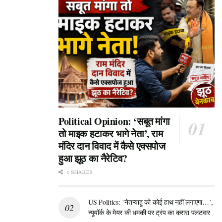
बताए हैं?
A2: इसके पीछे तीन मुख्य कारण बताए गए हैं: कच्चे तेल की कीमतों का 80
डॉलर प्रति बैरल से नीचे रहना, महंगाई को कम करने वाली नीतियां, और वित्त
वर्ष 2026-29 के दौरान कंपनियों की आय में 19 प्रतिशत की सालाना
कंपाउंडिंग ग्रोथ (CAGR)।
Q3: सोमवार, 6 जुलाई को भारतीय शेयर बाजार का प्रदर्शन कैसा रहा?
A3: सोमवार को बाजार में शानदार तेजी रही। बीएसई सेंसेक्स 521 अंकों की
जोरदार बढ़त के साथ 78,285 पर बंद हुआ, जबकि एनएसई निफ्टी 159 अंकों
Political Opinion: ‘सबूत मांगा
की तेजी लेकर 24,430 के स्तर पर बंद हुआ।
तो माइक हटाकर भागे नेता’, राम
मंदिर दान विवाद में कैसे एक्सपोज
हुआ झूठ का नैरेटिव?
0 SHARES
US Politics: ‘नेतन्याहू को कोई हाथ नहीं लगाएगा…’,
न्यूयॉर्क के मेयर की धमकी पर ट्रंप का करारा पलटवार