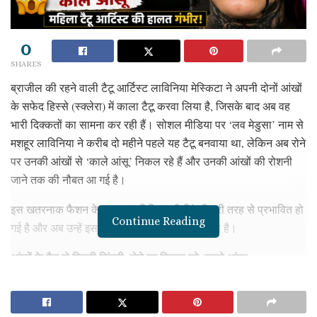
0
SHARES
ब्राजील की रहने वाली टैटू आर्टिस्ट लाविनिया मेस्किटा ने अपनी दोनों आंखों
के सफेद हिस्से (स्क्लेरा) में काला टैटू करवा लिया है, जिसके बाद अब वह
भारी दिक्कतों का सामना कर रही हैं। सोशल मीडिया पर ‘लव मेडुसा’ नाम से
मशहूर लाविनिया ने करीब दो महीने पहले यह टैटू बनवाया था, लेकिन अब रोने
पर उनकी आंखों से ‘काले आंसू’ निकल रहे हैं और उनकी आंखों की रोशनी
जाने तक की नौबत आ गई है।
इस खतरनाक फैशन के कारण लाविनिया की जिंदगी पूरी तरह से प्रभावित हो
Continue Reading
गई है और अब उन्हें इस फैसले पर गहरा पछतावा हो रहा है।
आंखों के टैटू से बिगड़ी जिंदगी, रोने पर निकल रहे ‘काले आंसू’
Also Read