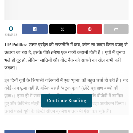
0
SHARES
UP Politics:
उत्तर प्रदेश की राजनीति में कब, कौन सा कदम किस वजह से
उठाया जा रहा है, इसके पीछे हमेशा एक गहरी कहानी होती है। यूपी में चुनाव
भले ही दूर हों, लेकिन जातियों और वोट बैंक को साधने का खेल कभी नहीं
रुकता।
इन दिनों यूपी के सियासी गलियारों में एक ‘पूजा’ की बहुत चर्चा हो रही है। यह
कोई आम पूजा नहीं है, बल्कि यह है ‘बटुक पूजा’ (छोटे ब्राह्मण बच्चों की
पूजा)। हाल ही में समाजवादी पार्टी (SP) से बगावत करके बीजेपी में शामिल
Continue Reading
हुए और कैबिनेट मंत्री बने मनोज पांडेय ने इस पूजा का बड़ा आयोजन किया।
उनसे पहले यूपी के डिप्टी सीएम ब्रजेश पाठक भी ऐसा कर चुके हैं।
आखिर एक कैबिनेट मंत्री के पूजा करने पर इतनी राजनीतिक चर्चा क्यों हो
रही है? क्या बीजेपी के अंदर ब्राह्मणों को खुश करने की कोई नई रणनीति चल