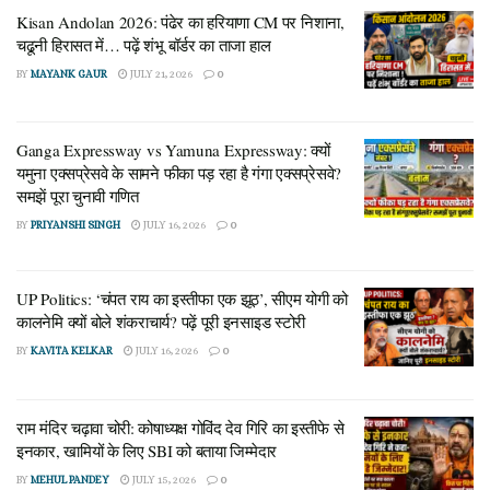
Kisan Andolan 2026: पंढेर का हरियाणा CM पर निशाना,
राजनीति को समझने वाले लोग इसे सिर्फ एक धार्मिक आयोजन नहीं मान रहे
चढूनी हिरासत में… पढ़ें शंभू बॉर्डर का ताजा हाल
हैं। इसे सीधे तौर पर बीजेपी के साथ ब्राह्मणों को मजबूती से जोड़ने
BY
MAYANK GAUR
JULY 21, 2026
0
(लामबंदी) की एक बड़ी कोशिश के रूप में देखा जा रहा है। चर्चा यह है कि
मनोज पांडेय इस आयोजन के जरिए दो निशाने लगा रहे हैं— पहला, बीजेपी
सरकार से ब्राह्मण समाज की जो थोड़ी-बहुत नाराजगी है उसे दूर करना।
Ganga Expressway vs Yamuna Expressway: क्यों
यमुना एक्सप्रेसवे के सामने फीका पड़ रहा है गंगा एक्सप्रेसवे?
और दूसरा, खुद को पार्टी के अंदर एक बड़े और मजबूत ‘ब्राह्मण चेहरे’ के तौर
समझें पूरा चुनावी गणित
पर स्थापित करना।
BY
PRIYANSHI SINGH
JULY 16, 2026
0
क्यों उठ रही है ब्राह्मणों की नाराजगी की बात? (असली
वजह)
UP Politics: ‘चंपत राय का इस्तीफा एक झूठ’, सीएम योगी को
कालनेमि क्यों बोले शंकराचार्य? पढ़ें पूरी इनसाइड स्टोरी
शायद आप सोचें कि आखिर ब्राह्मण बीजेपी से नाराज क्यों होंगे? दरअसल,
BY
KAVITA KELKAR
JULY 16, 2026
0
पिछले कई महीनों से कुछ ऐसी घटनाएं हुई हैं, जिन्होंने इस चर्चा को हवा दी है।
कुछ बीजेपी विधायकों के बयानों ने भी इस आग में घी डालने का काम किया है।
राम मंदिर चढ़ावा चोरी: कोषाध्यक्ष गोविंद देव गिरि का इस्तीफे से
हाल ही के दिनों में कुछ ऐसे मुद्दे सामने आए जिन्होंने सवर्ण और विशेषकर
इनकार, खामियों के लिए SBI को बताया जिम्मेदार
ब्राह्मण समाज को आहत किया:
BY
MEHUL PANDEY
JULY 15, 2026
0