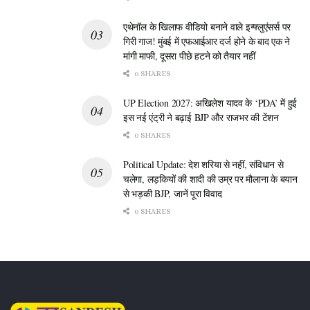
ब्राह्मण नेताओं को आगे कर रही है। ये नेता ‘बटुक पूजा’ और अन्य सामाजिक
एथेनॉल के खिलाफ वीडियो बनाने वाले इन्फ्लुएंसर्स पर
आयोजनों के जरिए चुपचाप ब्राह्मण समाज को यह मैसेज दे रहे हैं कि सरकार
गिरी गाज! मुंबई में एफआईआर दर्ज होने के बाद एक ने
उनके मान-सम्मान का पूरा ध्यान रख रही है।
मांगी माफी, दूसरा पीछे हटने को तैयार नहीं
0 SHARES
कुल मिलाकर, मनोज पांडेय की यह बटुक पूजा सिर्फ अपनी अहमियत बढ़ाने
के लिए नहीं है, बल्कि यह यूपी की उस बड़ी राजनीतिक बिसात का हिस्सा है,
UP Election 2027: अखिलेश यादव के ‘PDA’ में हुई
जहां हर जाति को साधना जरूरी है। ब्रजेश पाठक और मनोज पांडेय की यह
इस नई एंट्री ने बढ़ाई BJP और राजभर की टेंशन
जोड़ी आने वाले चुनावों में बीजेपी को इसका कितना फायदा दिला पाएगी, यह
0 SHARES
तो वक्त और ईवीएम (EVM) के नतीजे ही बताएंगे। लेकिन एक बात पक्की है
Political Update: देश शरिया से नहीं, संविधान से
— इस ‘बटुक पूजा’ ने यूपी की सियासत में ‘ब्राह्मण विमर्श’ को एक बार फिर
चलेगा, लड़कियों की शादी की उम्र पर मौलाना के बयान
से सेंटर स्टेज पर ला दिया है।
से भड़की BJP, जानें पूरा विवाद
0 SHARES