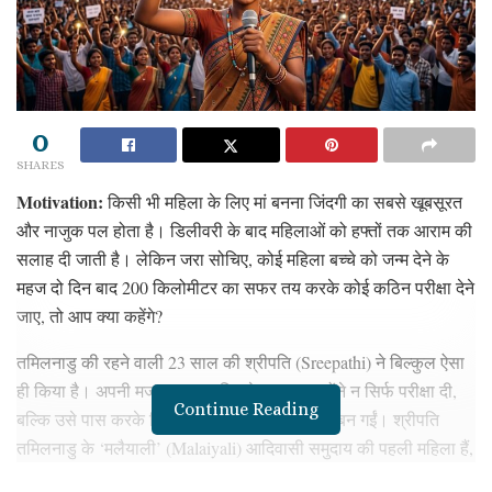
0
SHARES
Motivation:
किसी भी महिला के लिए मां बनना जिंदगी का सबसे खूबसूरत
और नाजुक पल होता है। डिलीवरी के बाद महिलाओं को हफ्तों तक आराम की
सलाह दी जाती है। लेकिन जरा सोचिए, कोई महिला बच्चे को जन्म देने के
महज दो दिन बाद 200 किलोमीटर का सफर तय करके कोई कठिन परीक्षा देने
जाए, तो आप क्या कहेंगे?
तमिलनाडु की रहने वाली 23 साल की श्रीपति (Sreepathi) ने बिल्कुल ऐसा
ही किया है। अपनी मजबूत इच्छाशक्ति के दम पर उन्होंने न सिर्फ परीक्षा दी,
Continue Reading
बल्कि उसे पास करके सिविल जज (Civil Judge) भी बन गईं। श्रीपति
तमिलनाडु के ‘मलैयाली’ (Malaiyali) आदिवासी समुदाय की पहली महिला हैं,
जो इस मुकाम तक पहुंची हैं। आइए, एक दोस्त की तरह बिल्कुल आसान भाषा