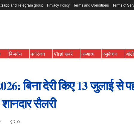
tsapp and Telegram group
Privacy Policy
Terms and Conditions
Terms of Ser
ब
बिजनेस
मनोरंजन
Viral खबरें
अध्यात्म
एजुकेशन
ऑट
 बिना देरी किए 13 जुलाई से पहले
 शानदार सैलरी
0
न